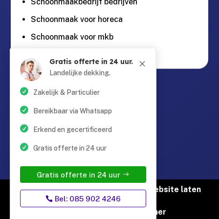
Schoonmaakbedrijf bedrijven
Schoonmaak voor horeca
Schoonmaak voor mkb
Gratis offerte in 24 uur.
M
Landelijke dekking.
Guntersteinweg 377,

2531KA Den Haag
Zakelijk & Particulier
Bereikbaar via Whatsapp
info@schoonmaaktotaal.nl

Erkend en gecertificeerd
Gratis offerte in 24 uur
085 90 24 24 6

Gratis offerte in 24 uur
© Copyright Schoonmaak Totaal |
Website laten
Bel: 085 902 4246
maken door Flexamedia
Privacyverklaring
|
Disclaimer