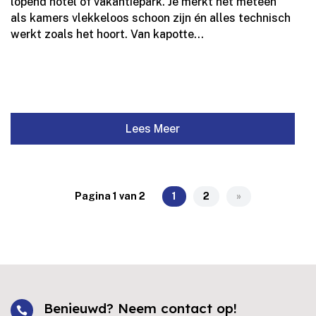
lopend hotel of vakantiepark.​ Je merkt het meteen
als kamers vlekkeloos schoon zijn én alles technisch
werkt zoals het hoort.​ Van kapotte...
Lees Meer
Pagina 1 van 2
1
2
»
Benieuwd? Neem contact op!
