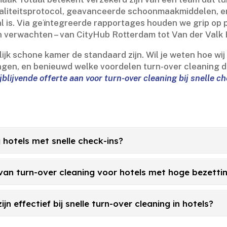
aliteitsprotocol, geavanceerde schoonmaakmiddelen, en 
al is.​ Via geïntegreerde rapportages houden we grip op 
n verwachten – van CityHub Rotterdam tot Van der Valk H
ijk schone kamer de standaard zijn.​ Wil je weten hoe wi
ngen, en benieuwd welke voordelen turn-over cleaning d
ijblijvende offerte aan voor turn-over cleaning bij snelle c
j hotels met snelle check-ins?
 van turn-over cleaning voor hotels met hoge bezetti
n effectief bij snelle turn-over cleaning in hotels?