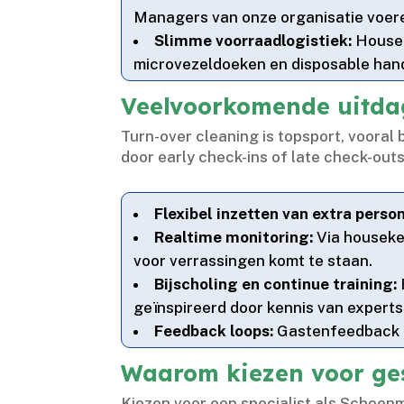
Managers van onze organisatie voeren
Slimme voorraadlogistiek:
Housek
microvezeldoeken en disposable hand
Veelvoorkomende uitdag
Turn-over cleaning is topsport, voora
door early check-ins of late check-out
Flexibel inzetten van extra person
Realtime monitoring:
Via houseke
voor verrassingen komt te staan.​
Bijscholing en continue training:
geïnspireerd door kennis van experts 
Feedback loops:
Gastenfeedback u
Waarom kiezen voor ge
Kiezen voor een specialist als Schoonm