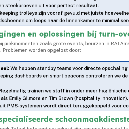
 steekproeven uit voor perfect resultaat.​
eeping trolleys zijn vooraf gevuld met juiste hoevee
schoenen om loops naar de linnenkamer te minimalisere
ingen en oplossingen bij turn-ov
l bij piekmomenten zoals grote events, beurzen in RAI A
s.​ Problemen worden opgelost door:
eel:
We hebben standby teams voor directe opschaling bi
eping dashboards en smart beacons controleren we de v
Regelmatig trainen we staff in onder meer hygiënisch
als Emily Gilmore en Tim Brown (hospitality innovation).​
it PMS-systemen wordt direct teruggekoppeld voor con
specialiseerde schoonmaakdienst
aak Totaal betekent verzekerd zijn van een team dat tur