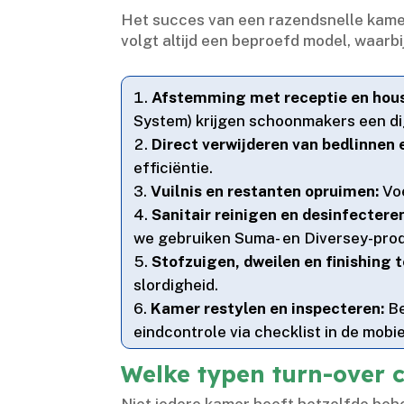
Het succes van een razendsnelle kamer
volgt altijd een beproefd model, waarb
Afstemming met receptie en hou
System) krijgen schoonmakers een digi
Direct verwijderen van bedlinnen
efficiëntie.​
Vuilnis en restanten opruimen:
Voe
Sanitair reinigen en desinfectere
we gebruiken Suma- en Diversey-pro
Stofzuigen, dweilen en finishing 
slordigheid.​
Kamer restylen en inspecteren:
Be
eindcontrole via checklist in de mobie
Welke typen turn-over 
Niet iedere kamer heeft hetzelfde behoe