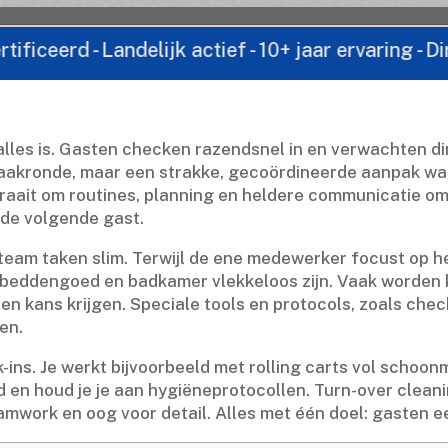
- Landelijk actief - 10+ jaar ervaring - Direct co
alles is.​ Gasten checken razendsnel in en verwachten di
akronde, maar een strakke, gecoördineerde aanpak waa
draait om routines, planning en heldere communicatie om
de volgende gast.​
kteam taken slim.​ Terwijl de ene medewerker focust op 
 beddengoed en badkamer vlekkeloos zijn.​ Vaak worden 
kans krijgen.​ Speciale tools en protocols, zoals check
n.​
eck-ins.​ Je werkt bijvoorbeeld met rolling carts vol sch
tijd en houd je je aan hygiëneprotocollen.​ Turn-over clea
mwork en oog voor detail.​ Alles met één doel: gasten een