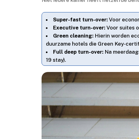
Super-fast turn-over:
Voor economy
Executive turn-over:
Voor suites o
Green cleaning:
Hierin worden ecov
duurzame hotels die Green Key-certifi
Full deep turn-over:
Na meerdaags 
19 stay).​