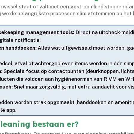
wissel staat of valt met een gestroomlijnd stappenplan
ij we de belangrijkste processen slim afstemmen op het 
sekeeping management tools:
Direct na uitcheck-mel
tale notificatie.​
 en handdoeken:
Alles wat uitgewisseld moet worden, gaa
dsel, afval of achtergebleven items worden in één simpe
n:
Speciale focus op contactpunten (deurknoppen, licht
ducten die voldoen aan hygiënenormen van RIVM en WH
touch:
Snel maar zorgvuldig, met extra aandacht voor vis
dden worden strak opgemaakt, handdoeken en amenities
le app.​
cleaning bestaan er?
ftenniveau.​ De soorten turn-over cleaning verschillen p