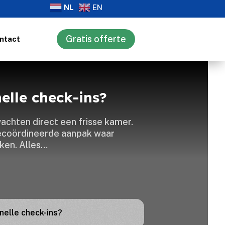
NL
EN
Gratis offerte
ntact
elle check-ins?
achten direct een frisse kamer.​
ecoördineerde aanpak waar
en.​ Alles…
nelle check-ins?