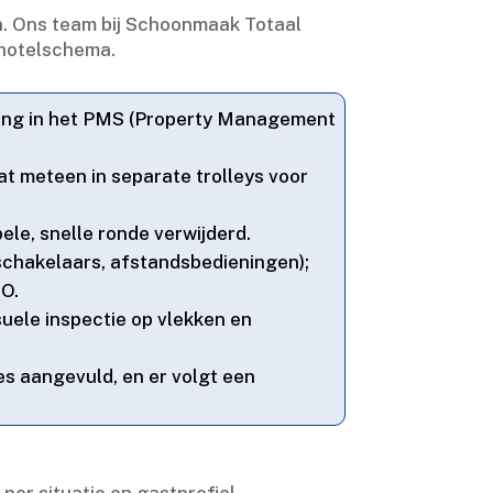
.​ Ons team bij Schoonmaak Totaal
hotelschema.​
ding in het PMS (Property Management
t meteen in separate trolleys voor
le, snelle ronde verwijderd.​
schakelaars, afstandsbedieningen);
O.​
uele inspectie op vlekken en
 aangevuld, en er volgt een
er situatie en gastprofiel.​