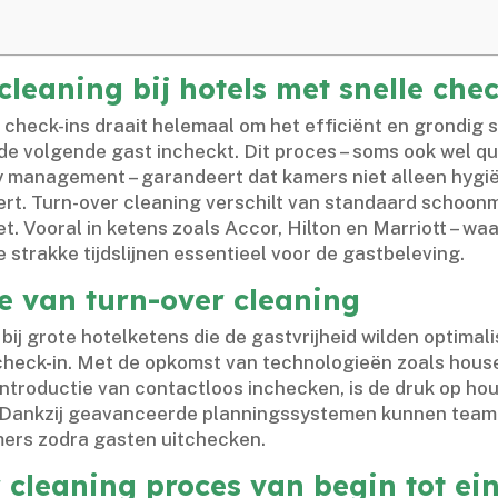
cleaning bij hotels met snelle che
le check-ins draait helemaal om het efficiënt en grond
e volgende gast incheckt.​ Dit proces – soms ook wel q
 management – garandeert dat kamers niet alleen hygiën
ert.​ Turn-over cleaning verschilt van standaard schoonm
.​ Vooral in ketens zoals Accor, Hilton en Marriott – waa
ze strakke tijdslijnen essentieel voor de gastbeleving.​
e van turn-over cleaning
bij grote hotelketens die de gastvrijheid wilden optimal
 check-in.​ Met de opkomst van technologieën zoals h
introductie van contactloos inchecken, is de druk op h
 Dankzij geavanceerde planningssystemen kunnen teamle
ers zodra gasten uitchecken.​
 cleaning proces van begin tot ei