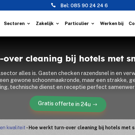

Bel:
085 90 24 24 6
Sectoren
Zakelijk
Particulier
Werken bij
Co
-over cleaning bij hotels met sn
lsector alles is.​ Gasten checken razendsnel in en verw
s geen gewone schoonmaakronde, maar een strakke, g
ng, technische dienst en receptie perfect samenwerk
Gratis offerte in 24u
en kwaliteit
-
Hoe werkt turn-over cleaning bij hotels met s