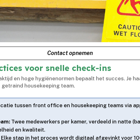
Contact opnemen
tices voor snelle check-ins
tijd en hoge hygiënenormen bepaalt het succes.​ Je haa
 getraind housekeeping team.​
atie tussen front office en housekeeping teams via a
eam:
Twee medewerkers per kamer, verdeeld in natte (ba
eid en kwaliteit.​
Elke stap in het proces wordt digitaal afgevinkt voor 