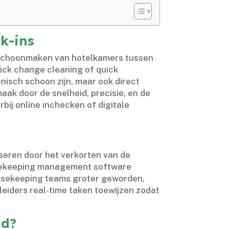
ck-ins
ig schoonmaken van hotelkamers tussen
uick change cleaning of quick
isch schoon zijn, maar ook direct
aak door de snelheid, precisie, en de
rbij online inchecken of digitale
iseren door het verkorten van de
ousekeeping management software
ousekeeping teams groter geworden,
iders real-time taken toewijzen zodat
nd?