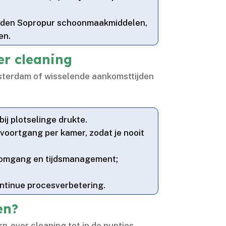
lheden Sopropur schoonmaakmiddelen,
n.​
er cleaning
msterdam of wisselende aankomsttijden
j plotselinge drukte.​
oortgang per kamer, zodat je nooit
e omgang en tijdsmanagement;
tinue procesverbetering.​
en?
n-over cleaning tot in de puntjes