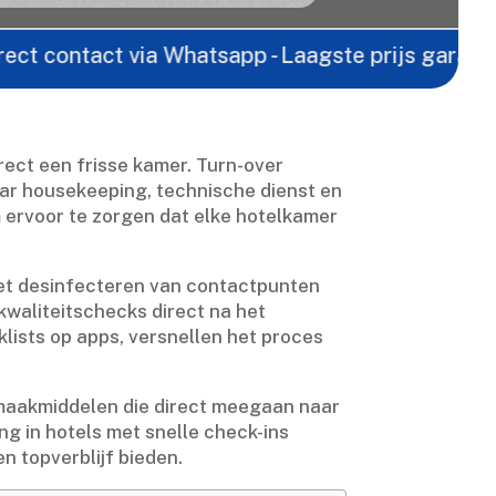
ntact via Whatsapp - Laagste prijs garantie -
Grat
rect een frisse kamer.​ Turn-over
r housekeeping, technische dienst en
 ervoor te zorgen dat elke hotelkamer
het desinfecteren van contactpunten
kwaliteitschecks direct na het
lists op apps, versnellen het proces
oonmaakmiddelen die direct meegaan naar
ning in hotels met snelle check-ins
 topverblijf bieden.​