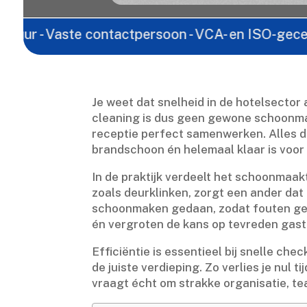
Vaste contactpersoon - VCA- en ISO-gecertificeerd 
Je weet dat snelheid in de hotelsector 
cleaning is dus geen gewone schoonma
receptie perfect samenwerken.​ Alles 
brandschoon én helemaal klaar is voor 
In de praktijk verdeelt het schoonmaa
zoals deurklinken, zorgt een ander dat
schoonmaken gedaan, zodat fouten geen 
én vergroten de kans op tevreden gaste
Efficiëntie is essentieel bij snelle ch
de juiste verdieping.​ Zo verlies je nul 
vraagt écht om strakke organisatie, tea