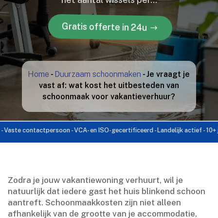
Gratis offerte in 24u
Home
-
Duurzaam schoonmaken
-
Je vraagt je
vast af: wat kost het uitbesteden van
schoonmaak voor vakantieverhuur?
e contactpersoon - VCA- en ISO-gecertificeerd - Landelijk actief - 10+ jaar er
Zodra je jouw vakantiewoning verhuurt, wil je
natuurlijk dat iedere gast het huis blinkend schoon
aantreft.​ Schoonmaakkosten zijn niet alleen
afhankelijk van de grootte van je accommodatie,