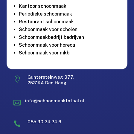
Kantoor schoonmaak
Periodieke schoonmaak
Restaurant schoonmaak
Schoonmaak voor scholen
Schoonmaakbedrijf bedrijven
Schoonmaak voor horeca
Schoonmaak voor mkb
Gratis offerte in 24 uur.
M
Guntersteinweg 377,

2531KA Den Haag
Landelijke dekking.
Zakelijk & Particulier
info@schoonmaaktotaal.nl

Bereikbaar via Whatsapp
Erkend en gecertificeerd
Gratis offerte in 24 uur
085 90 24 24 6
