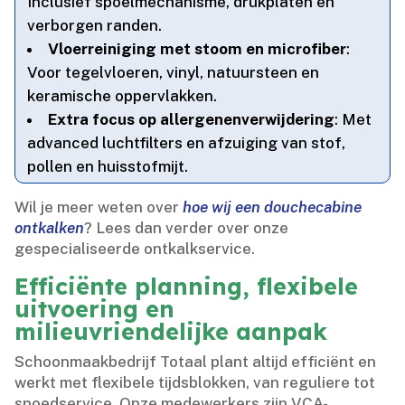
Inclusief spoelmechanisme, drukplaten en
verborgen randen.​
Vloerreiniging met stoom en microfiber
:
Voor tegelvloeren, vinyl, natuursteen en
keramische oppervlakken.​
Extra focus op allergenenverwijdering
: Met
advanced luchtfilters en afzuiging van stof,
pollen en huisstofmijt.​
Wil je meer weten over
hoe wij een douchecabine
ontkalken
? Lees dan verder over onze
gespecialiseerde ontkalkservice.​
Efficiënte planning, flexibele
uitvoering en
milieuvriendelijke aanpak
Schoonmaakbedrijf Totaal plant altijd efficiënt en
werkt met flexibele tijdsblokken, van reguliere tot
spoedservice.​ Onze medewerkers zijn VCA-