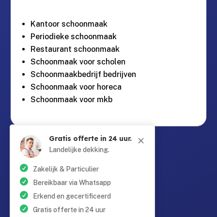
Kantoor schoonmaak
Periodieke schoonmaak
Restaurant schoonmaak
Schoonmaak voor scholen
Schoonmaakbedrijf bedrijven
Schoonmaak voor horeca
Schoonmaak voor mkb
Gratis offerte in 24 uur.
M
Guntersteinweg 377,

2531KA Den Haag
Landelijke dekking.
Zakelijk & Particulier
info@schoonmaaktotaal.nl

Bereikbaar via Whatsapp
Erkend en gecertificeerd
Gratis offerte in 24 uur
085 90 24 24 6
