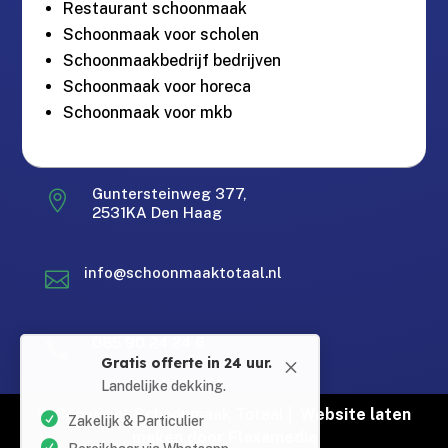
Restaurant schoonmaak
Schoonmaak voor scholen
Schoonmaakbedrijf bedrijven
Schoonmaak voor horeca
Schoonmaak voor mkb
Guntersteinweg 377,

Gratis offerte in 24 uur.
M
2531KA Den Haag
Landelijke dekking.
Zakelijk & Particulier
info@schoonmaaktotaal.nl

Bereikbaar via Whatsapp
Erkend en gecertificeerd
Gratis offerte in 24 uur
085 90 24 24 6

Gratis offerte in 24 uur
© Copyright Schoonmaak Totaal |
Website laten
Bel: 085 902 4246
maken door Flexamedia