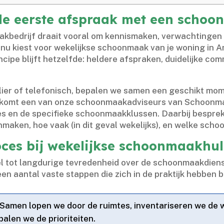
 de eerste afspraak met een schoo
kbedrijf draait vooral om kennismaken, verwachtingen 
e nu kiest voor wekelijkse schoonmaak van je woning in
cipe blijft hetzelfde: heldere afspraken, duidelijke co
ier of telefonisch, bepalen we samen een geschikt mom
k komt een van onze schoonmaakadviseurs van Schoonmaa
es en de specifieke schoonmaakklussen.​ Daarbij besprek
aken, hoe vaak (in dit geval wekelijks), en welke schoo
oces bij wekelijkse schoonmaakhu
l tot langdurige tevredenheid over de schoonmaakdienst.
een aantal vaste stappen die zich in de praktijk hebben
 Samen lopen we door de ruimtes, inventariseren we de
alen we de prioriteiten.​