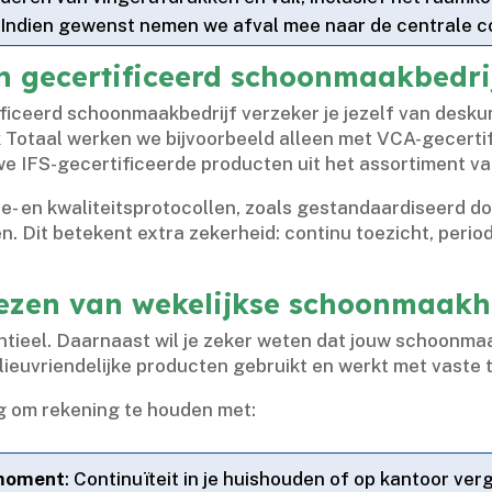
: Indien gewenst nemen we afval mee naar de centrale co
 gecertificeerd schoonmaakbedri
iceerd schoonmaakbedrijf verzeker je jezelf van deskun
k Totaal werken we bijvoorbeeld alleen met VCA-gecert
 IFS-gecertificeerde producten uit het assortiment van
- en kwaliteitsprotocollen, zoals gestandaardiseerd d
.​ Dit betekent extra zekerheid: continu toezicht, periodi
kiezen van wekelijkse schoonmaak
tieel.​ Daarnaast wil je zeker weten dat jouw schoonmaakb
ieuvriendelijke producten gebruikt en werkt met vaste 
ig om rekening te houden met:
 moment
: Continuïteit in je huishouden of op kantoor ve