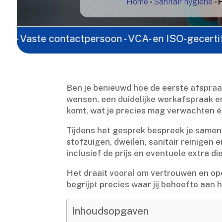
Home
-
Sanitair hygiëne
-
e contactpersoon - VCA- en ISO-gecertificeerd - La
Ben je benieuwd hoe de eerste afspraa
wensen, een duidelijke werkafspraak e
komt, wat je precies mag verwachten én
Tijdens het gesprek bespreek je samen
stofzuigen, dweilen, sanitair reinigen 
inclusief de prijs en eventuele extra di
Het draait vooral om vertrouwen en op
begrijpt precies waar jij behoefte aan 
Inhoudsopgaven