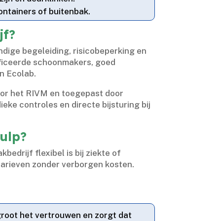
ntainers of buitenbak.​
jf?
dige begeleiding, risicobeperking en
ificeerde schoonmakers, goed
 Ecolab.​
oor het RIVM en toegepast door
eke controles en directe bijsturing bij
hulp?
edrijf flexibel is bij ziekte of
tarieven zonder verborgen kosten.​
rgroot het vertrouwen en zorgt dat