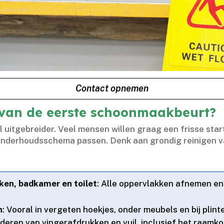
Contact opnemen
 van de eerste schoonmaakbeurt?
uitgebreider.​ Veel mensen willen graag een frisse sta
t onderhoudsschema passen.​ Denk aan grondig reinigen v
en, badkamer en toilet
: Alle oppervlakken afnemen en 
n
: Vooral in vergeten hoekjes, onder meubels en bij plin
jderen van vingerafdrukken en vuil, inclusief het raamkoz