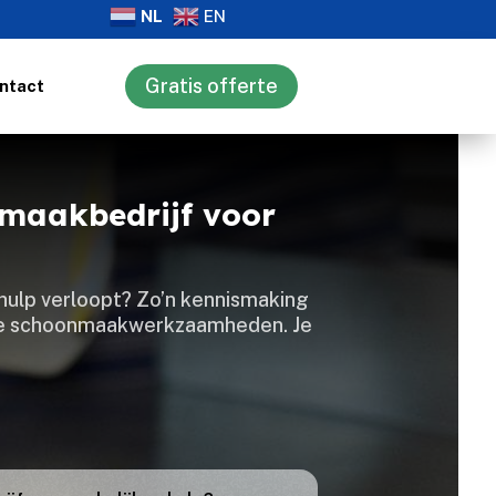
NL
EN
Gratis offerte
ntact
nmaakbedrijf voor
hulp verloopt? Zo’n kennismaking
 de schoonmaakwerkzaamheden.​ Je