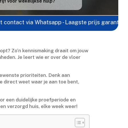
jf voor wekelijkse hulp?
 via Whatsapp - Laagste prijs garantie -
Gratis of
opt? Zo’n kennismaking draait om jouw
den.​ Je leert wie er over de vloer
wenste prioriteiten.​ Denk aan
je direct weet waar je aan toe bent,
r een duidelijke proefperiode en
s en verzorgd huis, elke week weer!