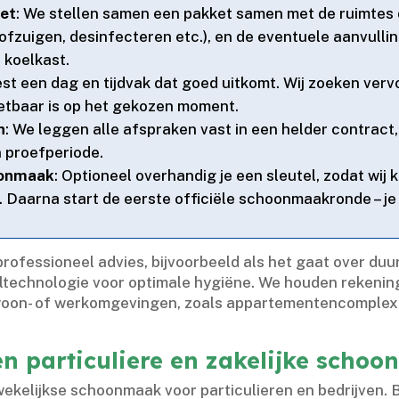
et
: We stellen samen een pakket samen met de ruimtes
fzuigen, desinfecteren etc.​), en de eventuele aanvullin
koelkast.​
iest een dag en tijdvak dat goed uitkomt.​ Wij zoeken v
nzetbaar is op het gekozen moment.​
n
: We leggen alle afspraken vast in een helder contract, 
proefperiode.​
oonmaak
: Optioneel overhandig je een sleutel, zodat w
ijn.​ Daarna start de eerste officiële schoonmaakronde –
 professioneel advies, bijvoorbeeld als het gaat over
ltechnologie voor optimale hygiëne.​ We houden rekenin
woon- of werkomgevingen, zoals appartementencomplex
sen particuliere en zakelijke scho
wekelijkse schoonmaak voor particulieren en bedrijven.​ B