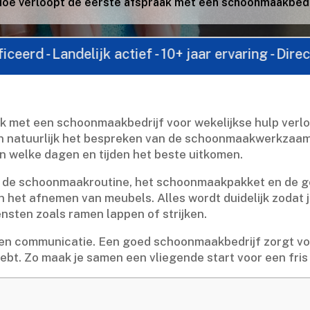
Hoe verloopt de eerste afspraak met een schoonmaakbedri
ndelijk actief - 10+ jaar ervaring - Direct contact
k met een schoonmaakbedrijf voor wekelijkse hulp verlo
n natuurlijk het bespreken van de schoonmaakwerkzaamhe
 welke dagen en tijden het beste uitkomen.​
 de schoonmaakroutine, het schoonmaakpakket en de ge
en het afnemen van meubels.​ Alles wordt duidelijk zodat 
ensten zoals ramen lappen of strijken.​
en communicatie.​ Een goed schoonmaakbedrijf zorgt voo
hebt.​ Zo maak je samen een vliegende start voor een fri