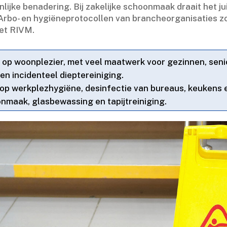
lijke benadering.​ Bij zakelijke schoonmaak draait het ju
rbo- en hygiëneprotocollen van brancheorganisaties 
et RIVM.​
t op woonplezier, met veel maatwerk voor gezinnen, senio
en incidenteel dieptereiniging.​
op werkplezhygiëne, desinfectie van bureaus, keukens en
nmaak, glasbewassing en tapijtreiniging.​