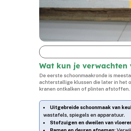
Wat kun je verwachten
De eerste schoonmaakronde is meestal 
achterstallige klussen die later in he
kranen ontkalken of plinten afstoffen.​
Uitgebreide schoonmaak van keuk
wastafels, spiegels en apparatuur.​
Stofzuigen en dweilen van vloere
Ramen en deuren afnemen
: Verwi