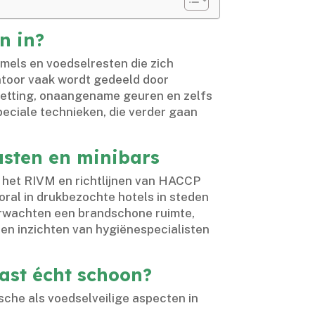
n in?
mmels en voedselresten die zich
antoor vaak wordt gedeeld door
smetting, onaangename geuren en zelfs
eciale technieken, die verder gaan
asten en minibars
ls het RIVM en richtlijnen van HACCP
oral in drukbezochte hotels in steden
erwachten een brandschone ruimte,
ren inzichten van hygiënespecialisten
ast écht schoon?
sche als voedselveilige aspecten in