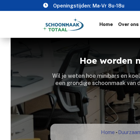

Openingstijden: Ma-Vr 8u-18u
Home
Over ons
Hoe worden m
Wil je weten hoe minibars en koe
een grondige schoonmaak van de
Home
-
Duurzaa