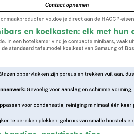
Contact opnemen
oonmaakproducten voldoe je direct aan de HACCP-eisen v
nibars en koelkasten: elk met hun
fde.​ In een hotelkamer vind je compacte minibars, vaak 
juist de standaard tafelmodel koelkast van Samsung of
lazen oppervlakken zijn poreus en trekken vuil aan, dus
innenwerk:
Gevoelig voor aanslag en schimmelvorming, 
ppassen voor condensatie; reiniging minimaal één keer p
jker te bereiken plekken; gebruik van smalle borstels e