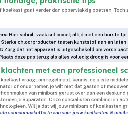
 handige, praktische tips
f koelkast gaat verder dan oppervlakkig poetsen.​ Toch z
ers:
Hier schuilt vaak schimmel; altijd met een borsteltje
:
Sterke chloorproducten tasten kunststof aan en laten 
t:
Zorg dat het apparaat is uitgeschakeld om verse bact
laats deze pas terug als alles volledig droog is voor een
 klachten met een professioneel 
koelkast vraagt om regelmaat, kennis, de juiste middelen 
dinator of ondernemer, je wilt niet dat gasten of medew
schoonmaken van minibars gerust over aan een deskundig
terievrije apparaten.​ Onze specialisten combineren actue
ologieën.​ Wil je dat wij jouw minibars of koelkasten gr
ende schoonmaakofferte aan voor jouw koelkasten & minib