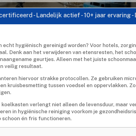
- Landelijk actief - 10+ jaar ervaring - Direct co
n echt hygiënisch gereinigd worden? Voor hotels, zorgin
al.​ Denk aan het verwijderen van etensresten, het sc
onaangename geurtjes.​ Alleen met het juiste schoonma
 veilig resultaat.​
eren hiervoor strakke protocollen.​ Ze gebruiken microb
en kruisbesmetting tussen voedsel en oppervlakken.​ Zo 
gen.​
koelkasten verlengt niet alleen de levensduur, maar v
eren in hygiënische reiniging voorkom je gezondheidsrisi
p schoon én fris functioneren.​