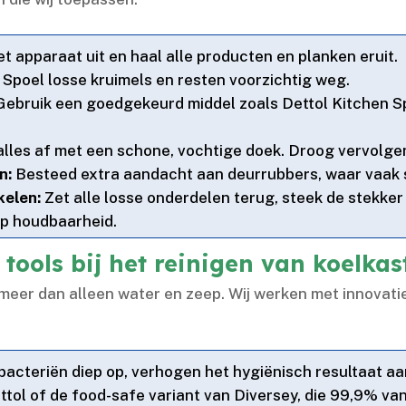
t apparaat uit en haal alle producten en planken eruit.​
Spoel losse kruimels en resten voorzichtig weg.​
ebruik een goedgekeurd middel zoals Dettol Kitchen Sp
les af met een schone, vochtige doek.​ Droog vervolgen
n:
Besteed extra aandacht aan deurrubbers, waar vaak s
kelen:
Zet alle losse onderdelen terug, steek de stekker
op houdbaarheid.​
 tools bij het reinigen van koelka
 meer dan alleen water en zeep.​ Wij werken met innova
bacteriën diep op, verhogen het hygiënisch resultaat aanz
tol of de food-safe variant van Diversey, die 99,9% van 