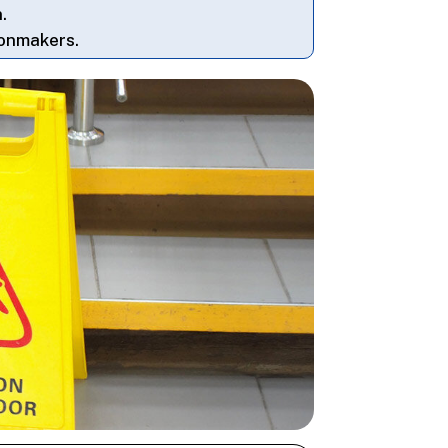
​
onmakers.​