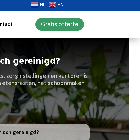
NL
EN
Gratis offerte
ntact
ch gereinigd?
, zorginstellingen en kantoren is
an etensresten, het schoonmaken
nisch gereinigd?