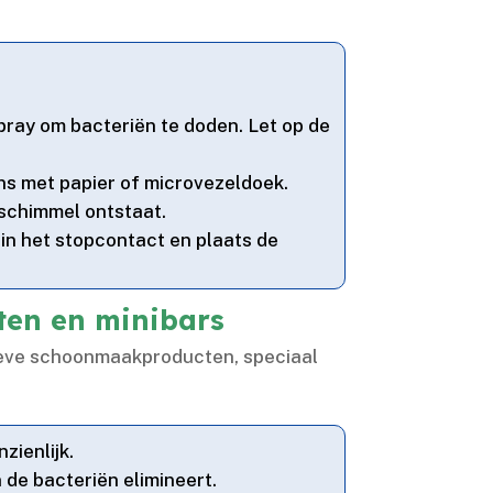
ray om bacteriën te doden.​ Let op de
s met papier of microvezeldoek.​
chimmel ontstaat.​
 in het stopcontact en plaats de
sten en minibars
tieve schoonmaakproducten, speciaal
ienlijk.​
de bacteriën elimineert.​