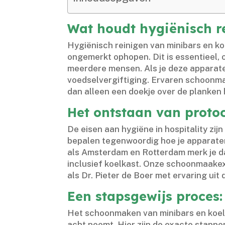
Wat houdt hygiënisch r
Hygiënisch reinigen van minibars en ko
ongemerkt ophopen.​ Dit is essentieel,
meerdere mensen.​ Als je deze apparat
voedselvergiftiging.​ Ervaren schoonm
dan alleen een doekje over de planken h
Het ontstaan van protoc
De eisen aan hygiëne in hospitality zij
bepalen tegenwoordig hoe je apparaten 
als Amsterdam en Rotterdam merk je da
inclusief koelkast.​ Onze schoonmaakex
als Dr.​ Pieter de Boer met ervaring uit d
Een stapsgewijs proces:
Het schoonmaken van minibars en koelka
acht neemt.​ Hier zijn de exacte stappe