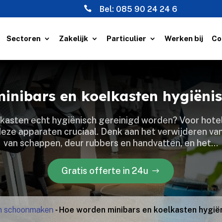

Bel:
085 90 24 24 6
Sectoren
Zakelijk
Particulier
Werken bij
Co
inibars en koelkasten hygiënis
lkasten echt hygiënisch gereinigd worden? Voor hotels
ze apparaten cruciaal.​ Denk aan het verwijderen v
van schappen, deur rubbers en handvatten, en het…
Gratis offerte in 24u
m schoonmaken
-
Hoe worden minibars en koelkasten hygië