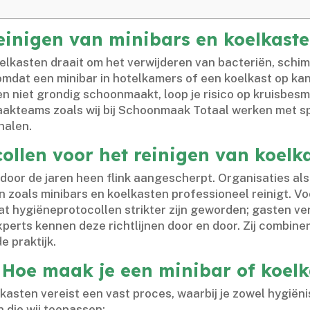
einigen van minibars en koelkaste
elkasten draait om het verwijderen van bacteriën, schi
 omdat een minibar in hotelkamers of een koelkast op k
en niet grondig schoonmaakt, loop je risico op kruisbe
aakteams zoals wij bij Schoonmaak Totaal werken met sp
alen.​
ollen voor het reinigen van koelk
n door de jaren heen flink aangescherpt.​ Organisaties a
zoals minibars en koelkasten professioneel reinigt.​ Vo
t hygiëneprotocollen strikter zijn geworden; gasten v
perts kennen deze richtlijnen door en door.​ Zij combine
e praktijk.​
 Hoe maak je een minibar of koelk
sten vereist een vast proces, waarbij je zowel hygiëni
n die wij toepassen: