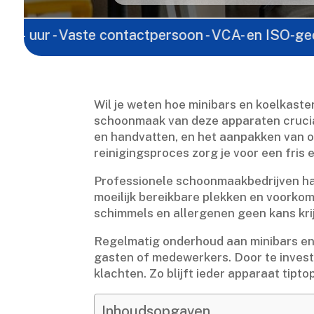
Vaste contactpersoon - VCA- en ISO-gecertificeerd 
Wil je weten hoe minibars en koelkaste
schoonmaak van deze apparaten crucia
en handvatten, en het aanpakken van 
reinigingsproces zorg je voor een fris en
Professionele schoonmaakbedrijven hant
moeilijk bereikbare plekken en voorkom
schimmels en allergenen geen kans krij
Regelmatig onderhoud aan minibars en 
gasten of medewerkers.​ Door te invest
klachten.​ Zo blijft ieder apparaat tipto
Inhoudsopgaven