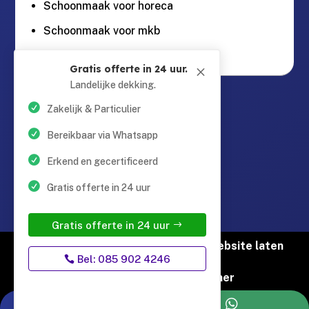
Schoonmaak voor horeca
Schoonmaak voor mkb
Gratis offerte in 24 uur.
M
Landelijke dekking.
Guntersteinweg 377,

2531KA Den Haag
Zakelijk & Particulier
Bereikbaar via Whatsapp
info@schoonmaaktotaal.nl

Erkend en gecertificeerd
Gratis offerte in 24 uur
085 90 24 24 6

Gratis offerte in 24 uur
© Copyright Schoonmaak Totaal |
Website laten
Bel: 085 902 4246
maken door Flexamedia
Privacyverklaring
|
Disclaimer

