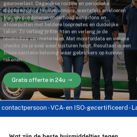
geuroverlast. Dagelijkse routine en periodieke
dieptereiniging houden urinoirs, wastafels en vloeren
fris. We combineren onderhoud aan sifons en
afvoerputten met heldere looproutes en duidelijke
taken. Zo verlaag je klachten en verleng je de
levensduur van materialen. Met monitordata en visuele
checks zie je snel waar bijsturen helpt. Resultaat is een
frisse sanitaire beleving waar gebruikers op kunnen
rekenen.
Gratis offerte in 24u
ctpersoon - VCA- en ISO-gecertificeerd - Landelijk 
Wat zijn de beste huismiddeltjes tegen