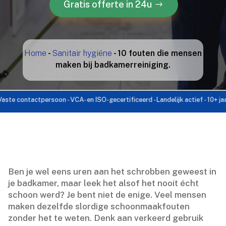
Gratis offerte in 24u
Home
-
Sanitair hygiëne
-
10 fouten die mensen
maken bij badkamerreiniging.
ntactpersoon - VCA- en ISO-gecertificeerd - Landelijk actief - 10+ jaar ervar
Ben je wel eens uren aan het schrobben geweest in
je badkamer, maar leek het alsof het nooit écht
schoon werd? Je bent niet de enige.​ Veel mensen
maken dezelfde slordige schoonmaakfouten
zonder het te weten.​ Denk aan verkeerd gebruik