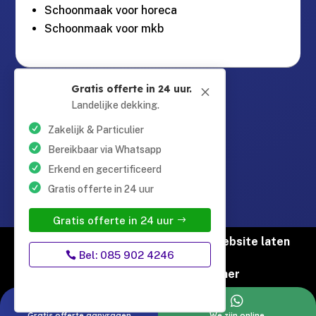
Schoonmaak voor horeca
Schoonmaak voor mkb
Guntersteinweg 377,

Gratis offerte in 24 uur.
M
2531KA Den Haag
Landelijke dekking.
Zakelijk & Particulier
info@schoonmaaktotaal.nl

Bereikbaar via Whatsapp
Erkend en gecertificeerd
Gratis offerte in 24 uur
085 90 24 24 6

Gratis offerte in 24 uur
© Copyright Schoonmaak Totaal |
Website laten
Bel: 085 902 4246
maken door Flexamedia
Privacyverklaring
|
Disclaimer


Gratis offerte aanvragen
We zijn online