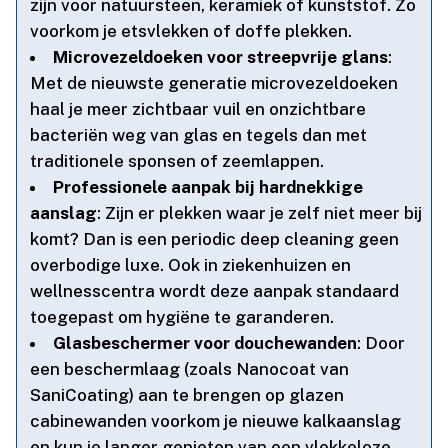
zijn voor natuursteen, keramiek of kunststof.​ Zo
voorkom je etsvlekken of doffe plekken.​
Microvezeldoeken voor streepvrije glans
:
Met de nieuwste generatie microvezeldoeken
haal je meer zichtbaar vuil en onzichtbare
bacteriën weg van glas en tegels dan met
traditionele sponsen of zeemlappen.​
Professionele aanpak bij hardnekkige
aanslag
: Zijn er plekken waar je zelf niet meer bij
komt? Dan is een periodic deep cleaning geen
overbodige luxe.​ Ook in ziekenhuizen en
wellnesscentra wordt deze aanpak standaard
toegepast om hygiëne te garanderen.​
Glasbeschermer voor douchewanden
: Door
een beschermlaag (zoals Nanocoat van
SaniCoating) aan te brengen op glazen
cabinewanden voorkom je nieuwe kalkaanslag
en kun je langer genieten van een vlekkeloze