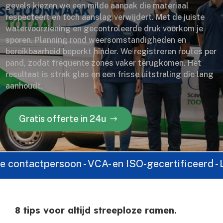
gevels kiezen we een milde aanpak die materiaal
respecteert en toch aanslag verwijdert. Met de juiste
watervoorziening en gecontroleerde druk voorkom je
sporen. Planning rond weersomstandigheden en
bereikbaarheid beperkt hinder. We registreren routes per
pand, zodat frequente zones vaker terugkomen. Het
resultaat is strak glas en een frisse uitstraling die lang
aanhoudt.
Gratis offerte in 24u
ctpersoon - VCA- en ISO-gecertificeerd - Landelijk
8 tips voor altijd streeploze ramen.