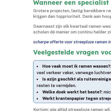
Wanneer een specialist 
Grotere projecten, lastig bereikbare r
krijgen dan topprioriteit.​ Denk aan ho
Daarnaast zijn elk kwartaal ramen was
scholen dé manier om continu helder zic
scherpe offerte voor streeploze ramen in
Veelgestelde vragen voo
Hoe vaak moet ik ramen wassen?
veel verkeer vaker, vanwege luchtverv
Is azijn geschikt als ruitenreinig
resten te vermijden.​
Welke doek werkt het beste?
: mi
Werkt krantenpapier tegen strep
Kortom: wie altijd streeploze ramen wi