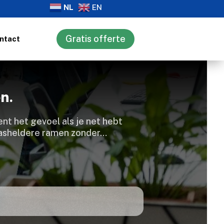
NL
EN
Gratis offerte
ntact
n.
ent het gevoel als je net hebt
glasheldere ramen zonder…