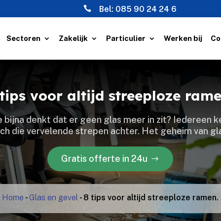

Bel:
085 90 24 24 6
Sectoren
Zakelijk
Particulier
Werken bij
Co
 tips voor altijd streeploze rame
je bijna denkt dat er geen glas meer in zit? Iedereen k
toch die vervelende strepen achter.​ Het geheim van 
Gratis offerte in 24u
Home
-
Glas en gevel
-
8 tips voor altijd streeploze ramen.