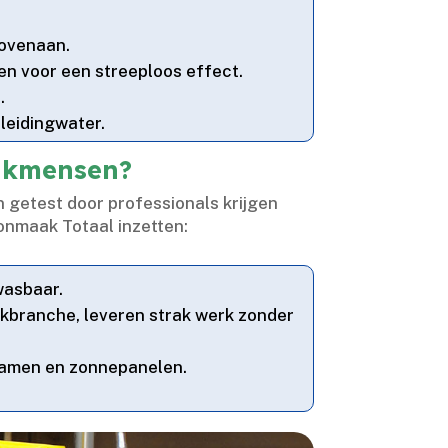
bovenaan.​
n voor een streeploos effect.​
​
leidingwater.​
vakmensen?
 getest door professionals krijgen
oonmaak Totaal inzetten:
asbaar.​
akbranche, leveren strak werk zonder
 ramen en zonnepanelen.​