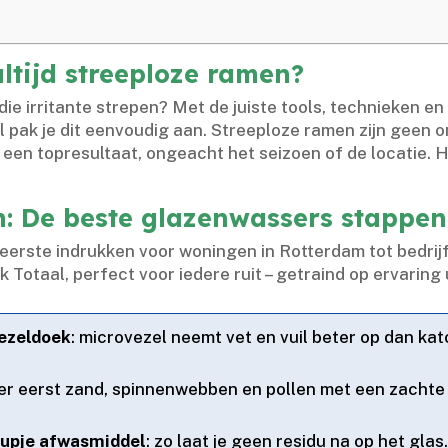
altijd streeploze ramen?
 die irritante strepen? Met de juiste tools, technieken e
ak je dit eenvoudig aan.​ Streeploze ramen zijn geen 
n een topresultaat, ongeacht het seizoen of de locatie.​ 
: De beste glazenwassers stappen
eerste indrukken voor woningen in Rotterdam tot bedrij
otaal, perfect voor iedere ruit – getraind op ervaring 
vezeldoek
: microvezel neemt vet en vuil beter op dan ka
der eerst zand, spinnenwebben en pollen met een zachte 
upje afwasmiddel
: zo laat je geen residu na op het glas.