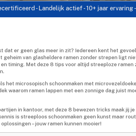
 - Landelijk actief - 10+ jaar ervaring - Direct c
t dat er geen glas meer in zit? Iedereen kent het gevoel 
t geheim van glasheldere ramen zonder strepen ligt niet 
n timing.​ Met deze 8 tips voor altijd streeploze ramen z
.​
als het microsopisch schoonmaken met microvezeldoeken
ntdek waarom ramen lappen met een zonnige dag juist moei
artijen in kantoor, met deze 8 bewezen tricks maak jij j
en kennis is streeploos schoonmaken geen kunst maar rout
e oplossingen – jouw ramen kunnen mooier!