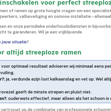
inschakelen voor perfect streepl
amen of ramen op grote hoogte vragen om een specialisti
ogwerkers, valbeveiliging en osmose-installatie – allema
sen en onze periodieke onderhoudsdiensten in bijvoorbee
ht te garanderen.​ Wil je een vrijblijvende
 jouw situatie
?
r altijd streeploze ramen
: voor optimaal resultaat adviseren wij minimaal eens per
uiling.​
er?
: ja, verdunde azijn lost kalkaanslag en vet op.​ Wel a
crovezel geeft de minste strepen en pluist niet.​
en?
: ouderwets effectief, maar alleen als het schoon is
l, vertrouwt op de combinatie van professionele schoonm