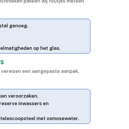
 technieken pakken wij foutjes meteen
stal genoeg.​
elmatigheden op het glas.​
as
n vereisen een aangepaste aanpak.​
ken veroorzaken.​
d reserve inwassers en
n telescoopsteel met osmosewater.​