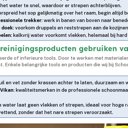
 het water te snel, waardoor er strepen achterblijven.​
verspreid het sop gelijkmatig over het raam, begin altijd 
essionele trekker
: werk in banen van boven naar benede
e doek
: voorkom druppels en reststrepen aan de kozijnen.
oelen
: kalkvrij water voorkomt vlekken, helemaal bij hard 
 reinigingsproducten gebruiken 
rde of inferieure tools.​ Door te werken met materialen
at.​ Enkele belangrijke tools en producten die wij bij Sch
uil en vet zonder krassen achter te laten, duurzaam en w
 Vikan
: kwaliteitsmerken in de professionele schoonma
re water laat geen vlekken of strepen, ideaal voor hoge
tvettend, zonder dat het nare strepen veroorzaakt.​