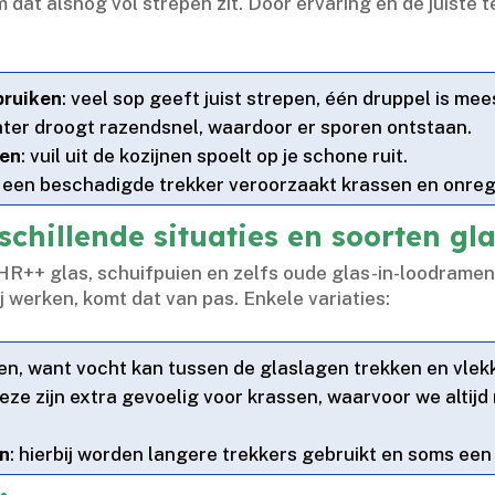
 dat alsnog vol strepen zit.​ Door ervaring en de juiste
bruiken
: veel sop geeft juist strepen, één druppel is mee
ater droogt razendsnel, waardoor er sporen ontstaan.​
ken
: vuil uit de kozijnen spoelt op je schone ruit.​
: een beschadigde trekker veroorzaakt krassen en onreg
schillende situaties en soorten gl
s, HR++ glas, schuifpuien en zelfs oude glas-in-loodrame
werken, komt dat van pas.​ Enkele variaties:
den, want vocht kan tussen de glaslagen trekken en vlek
deze zijn extra gevoelig voor krassen, waarvoor we altij
en
: hierbij worden langere trekkers gebruikt en soms ee