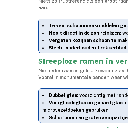
Niets zo frustrerend als een groot raam
aan:
Te veel schoonmaakmiddelen ge
Nooit direct in de zon reinigen
: w
Vergeten kozijnen schoon te ma
Slecht onderhouden t rekkerblad
Streeploze ramen in ver
Niet ieder raam is gelijk.​ Gewoon gla
Vooral in monumentale panden waar wij 
Dubbel glas
: voorzichtig met ran
Veiligheidsglas en gehard glas
: 
microvezeldoeken gebruiken.​
Schuifpuien en grote raampartij