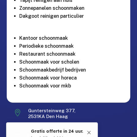
Tapijt reinigen aan huis
Zonnepanelen schoonmaken
Dakgoot reinigen particulier
Kantoor schoonmaak
Periodieke schoonmaak
Restaurant schoonmaak
Schoonmaak voor scholen
Schoonmaakbedrijf bedrijven
Schoonmaak voor horeca
Schoonmaak voor mkb
Guntersteinweg 377,

Gratis offerte in 24 uur.
M
2531KA Den Haag
Landelijke dekking.
Zakelijk & Particulier
info@schoonmaaktotaal.nl
