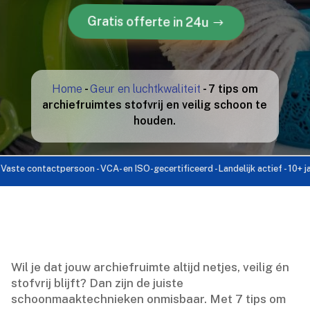
Gratis offerte in 24u
Home
-
Geur en luchtkwaliteit
-
7 tips om
archiefruimtes stofvrij en veilig schoon te
houden.
 contactpersoon - VCA- en ISO-gecertificeerd - Landelijk actief - 10+ jaar erv
Wil je dat jouw archiefruimte altijd netjes, veilig én
stofvrij blijft? Dan zijn de juiste
schoonmaaktechnieken onmisbaar.​ Met 7 tips om