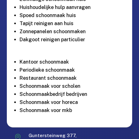
Huishoudelijke hulp aanvragen
Spoed schoonmaak huis
Tapijt reinigen aan huis
Zonnepanelen schoonmaken
Dakgoot reinigen particulier
Kantoor schoonmaak
Periodieke schoonmaak
Restaurant schoonmaak
Schoonmaak voor scholen
Schoonmaakbedrijf bedrijven
Schoonmaak voor horeca
Schoonmaak voor mkb
Gratis offerte in 24 uur.
M
Guntersteinweg 377,
