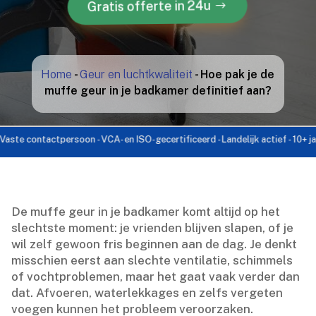
Gratis offerte in 24u
Home
-
Geur en luchtkwaliteit
-
Hoe pak je de
muffe geur in je badkamer definitief aan?
contactpersoon - VCA- en ISO-gecertificeerd - Landelijk actief - 10+ jaar erv
De muffe geur in je badkamer komt altijd op het
slechtste moment: je vrienden blijven slapen, of je
wil zelf gewoon fris beginnen aan de dag.​ Je denkt
misschien eerst aan slechte ventilatie, schimmels
of vochtproblemen, maar het gaat vaak verder dan
dat.​ Afvoeren, waterlekkages en zelfs vergeten
voegen kunnen het probleem veroorzaken.​