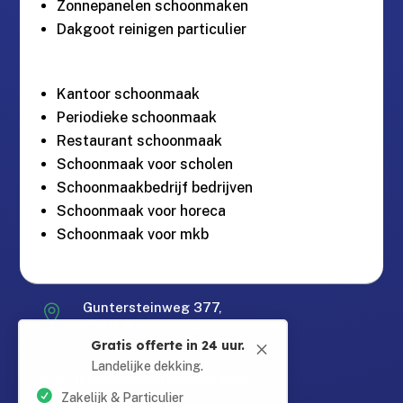
Zonnepanelen schoonmaken
Dakgoot reinigen particulier
Kantoor schoonmaak
Periodieke schoonmaak
Restaurant schoonmaak
Schoonmaak voor scholen
Schoonmaakbedrijf bedrijven
Schoonmaak voor horeca
Schoonmaak voor mkb
Gratis offerte in 24 uur.
Guntersteinweg 377,
M

2531KA Den Haag
Landelijke dekking.
Zakelijk & Particulier
info@schoonmaaktotaal.nl

Bereikbaar via Whatsapp