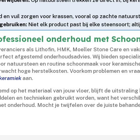
 en vuil zorgen voor krassen, vooral op zachte natuur
gebruiken:
Niet elk product past bij elke steensoort; alt
ofessioneel onderhoud met Schoo
ranciers als Lithofin, HMK, Moeller Stone Care en vak
ect afgestemd onderhoudsadvies.​ Wij bieden specialist
or natuursteen en routine schoonmaak voor keramische 
nverwacht hoge herstelkosten.​ Voorkom problemen en vra
 keramiek
aan.​
 op het materiaal van jouw vloer, blijft de uitstralin
middelen en technieken gebruikt worden, want het versch
 in het onderhoud.​ Mocht je twijfelen over de juiste beh