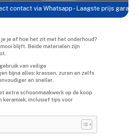
t via Whatsapp - Laagste prijs garantie -
Gratis o
je je af hoe het zit met het onderhoud?
ooi blijft.​ Beide materialen zijn
t.​
gebruik van veilige
n bijna alles: krassen, zuren en zelfs
nvoudiger en sneller.​
je het extra schoonmaakwerk op de koop
 keramiek, inclusief tips voor