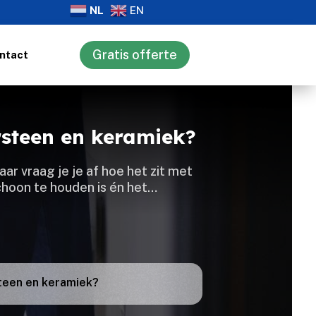
NL
EN
Gratis offerte
ntact
rsteen en keramiek?
ar vraag je je af hoe het zit met
choon te houden is én het…
steen en keramiek?