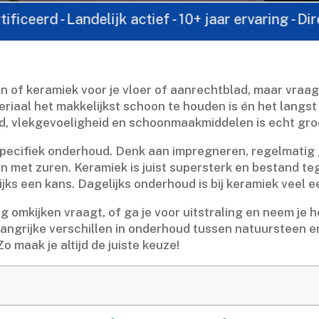
andelijk actief - 10+ jaar ervaring - Direct contac
n of keramiek voor je vloer of aanrechtblad, maar vraag 
riaal het makkelijkst schoon te houden is én het langst m
ud, vlekgevoeligheid en schoonmaakmiddelen is echt groo
pecifiek onderhoud.​ Denk aan impregneren, regelmatig 
met zuren.​ Keramiek is juist supersterk en bestand tege
ks een kans.​ Dagelijks onderhoud is bij keramiek veel ee
nig omkijken vraagt, of ga je voor uitstraling en neem 
belangrijke verschillen in onderhoud tussen natuursteen en
o maak je altijd de juiste keuze!