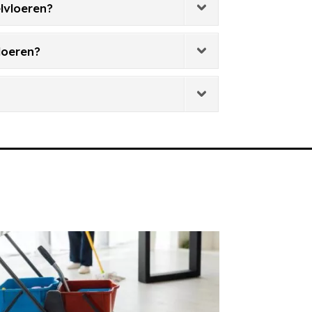
lvloeren?
loeren?