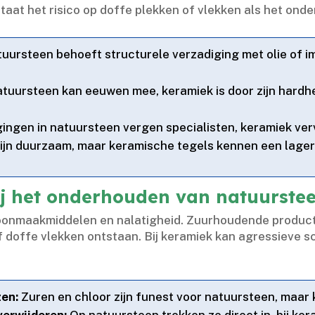
taat het risico op doffe plekken of vlekken als het onder
uursteen behoeft structurele verzadiging met olie of i
uursteen kan eeuwen mee, keramiek is door zijn hardh
ngen in natuursteen vergen specialisten, keramiek ver
ijn duurzaam, maar keramische tegels kennen een lage
j het onderhouden van natuurste
oonmaakmiddelen en nalatigheid.​ Zuurhoudende product
 doffe vlekken ontstaan.​ Bij keramiek kan agressieve s
en:
Zuren en chloor zijn funest voor natuursteen, maar
verwijderen:
Op natuursteen trekken ze direct in, bij k