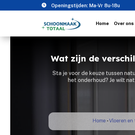

Openingstijden: Ma-Vr 8u-18u
Home
Over ons
Wat zijn de versch
Sta je voor de keuze tussen natu
het onderhoud? Je wilt na
Home
-
Vloeren en t