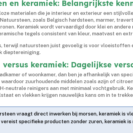
een en keramiek: Belangrijkste ke
oze materialen die je interieur en exterieur een stijlvoll
​ Natuursteen, zoals Belgisch hardsteen, marmer, traverti
tronen.​ Keramiek wordt vervaardigd door klei en ander
eramische tegels consistent van kleur, maatvast en extre
 terwijl natuursteen juist gevoelig is voor vloeistoffen en
 dieptereiniging.​
versus keramiek: Dagelijkse versc
 badkamer of woonkamer, dan ben je afhankelijk van speci
waardoor zuurhoudende middelen zoals azijn of citroens
H-neutrale reinigers aan met minimaal vochtgebruik.​ Ker
staat en vlekken krijgen nauwelijks kans om in te trekken
steen vraagt direct inwerken bij morsen, keramiek is v
vereist specifieke producten zonder zuren, keramiek is