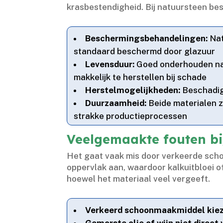
krasbestendigheid.​ Bij natuursteen bes
Beschermingsbehandelingen:
Nat
standaard beschermd door glazuur
Levensduur:
Goed onderhouden nat
makkelijk te herstellen bij schade
Herstelmogelijkheden:
Beschadigi
Duurzaamheid:
Beide materialen z
strakke productieprocessen
Veelgemaakte fouten bi
Het gaat vaak mis door verkeerde sch
oppervlak aan, waardoor kalkuitbloei of
hoewel het materiaal veel vergeeft.​
Verkeerd schoonmaakmiddel kiez
Gemorste olie of wijn niet direct 