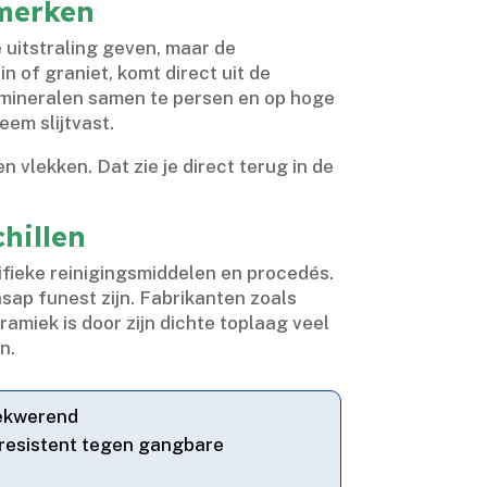
nmerken
e uitstraling geven, maar de
n of graniet, komt direct uit de
e mineralen samen te persen en op hoge
em slijtvast.​
 vlekken.​ Dat zie je direct terug in de
hillen
fieke reinigingsmiddelen en procedés.​
ap funest zijn.​ Fabrikanten zoals
amiek is door zijn dichte toplaag veel
.​
lekwerend
 resistent tegen gangbare