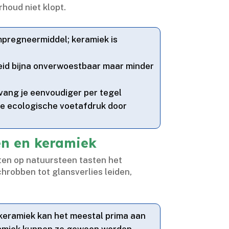
houd niet klopt.​
mpregneermiddel; keramiek is
eid bijna onverwoestbaar maar minder
vang je eenvoudiger per tegel
re ecologische voetafdruk door
en en keramiek
en op natuursteen tasten het
chrobben tot glansverlies leiden,
 keramiek kan het meestal prima aan
eramiek kunnen ze gewoon worden