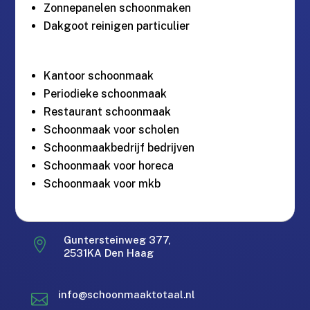
Zonnepanelen schoonmaken
Dakgoot reinigen particulier
Kantoor schoonmaak
Periodieke schoonmaak
Restaurant schoonmaak
Schoonmaak voor scholen
Schoonmaakbedrijf bedrijven
Schoonmaak voor horeca
Schoonmaak voor mkb
Guntersteinweg 377,

Gratis offerte in 24 uur.
M
2531KA Den Haag
Landelijke dekking.
Zakelijk & Particulier
info@schoonmaaktotaal.nl

Bereikbaar via Whatsapp