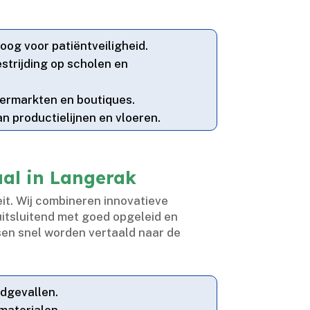
og voor patiëntveiligheid.​
strijding op scholen en
rmarkten en boutiques.​
n productielijnen en vloeren.​
al in Langerak
it.​ Wij combineren innovatieve
uitsluitend met goed opgeleid en
nsen snel worden vertaald naar de
dgevallen.​
aterialen.​