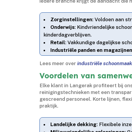
iedere branche krijgt de aandacht die he
Zorginstellingen
: Voldoen aan st
Onderwijs
: Kindvriendelijke scho
kinderdagverblijven.​
Retail
: Vakkundige dagelijkse sc
Industriële panden en magazijne
Lees meer over
industriële schoonmaak 
Voordelen van samenwe
Elke klant in Langerak profiteert bij o
reinigingstechnieken met een transpara
gescreend personeel.​ Korte lijnen, fl
praktijk.​
Landelijke dekking
: Flexibele inz
Milieuvriendelijke oplossingen
: G