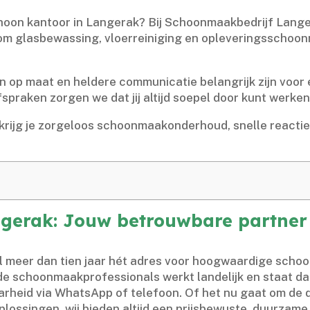
choon kantoor in Langerak? Bij Schoonmaakbedrijf Lang
ndom glasbewassing, vloerreiniging en opleveringsschoonm
op maat en heldere communicatie belangrijk zijn voor elk
praken zorgen we dat jij altijd soepel door kunt werken.
krijg je zorgeloos schoonmaakonderhoud, snelle reacties e
erak: Jouw betrouwbare partner 
 al meer dan tien jaar hét adres voor hoogwaardige sch
e schoonmaakprofessionals werkt landelijk en staat dag 
arheid via WhatsApp of telefoon.​ Of het nu gaat om de
lossingen, wij bieden altijd een prijsbewuste, duurzame é