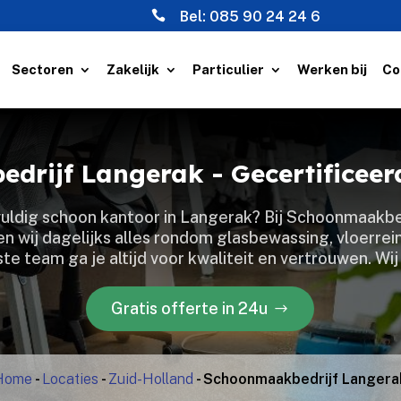

Bel:
085 90 24 24 6
Sectoren
Zakelijk
Particulier
Werken bij
Co
drijf Langerak - Gecertificee
gvuldig schoon kantoor in Langerak? Bij Schoonmaakbe
n wij dagelijks alles rondom glasbewassing, vloerrei
te team ga je altijd voor kwaliteit en vertrouwen.​ Wi
Gratis offerte in 24u
Home
-
Locaties
-
Zuid-Holland
-
Schoonmaakbedrijf Langera