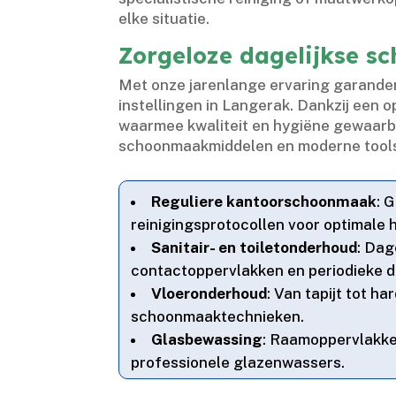
elke situatie.​
Zorgeloze dagelijkse s
Met onze jarenlange ervaring garander
instellingen in Langerak.​ Dankzij e
waarmee kwaliteit en hygiëne gewaarbor
schoonmaakmiddelen en moderne tools,
Reguliere kantoorschoonmaak
: 
reinigingsprotocollen voor optimale hy
Sanitair- en toiletonderhoud
: Dag
contactoppervlakken en periodieke di
Vloeronderhoud
: Van tapijt tot h
schoonmaaktechnieken.​
Glasbewassing
: Raamoppervlakken
professionele glazenwassers.​