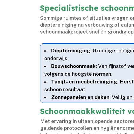
Specialistische schoon
Sommige ruimtes of situaties vragen 
dieptereiniging na verbouwing of cala
schoonmaakproject snel én grondig op t
Dieptereiniging
: Grondige reinigi
onderwijs.​
Bouwschoonmaak
: Van fijnstof 
volgens de hoogste normen.​
Tapijt- en meubelreiniging
: Hers
schoon resultaat.​
Zonnepanelen en daken
: Veilig e
Schoonmaakkwaliteit vo
Met ervaring in uiteenlopende sectore
geldende protocollen en hygiënenormen.