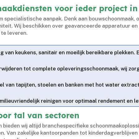
maakdiensten voor ieder project i
om specialistische aanpak.​ Denk aan bouwschoonmaak,
miteit.​ Wij beschikken over geavanceerde apparatuur e
e leveren.​
ng van keukens, sanitair en moeilijk bereikbare plekken.​
verwijderen tot complete opleveringsschoonmaak, wij zo
tel van tapijten, stoelen en banken met hot water extra
n milieuvriendelijk reinigen voor optimaal rendement en 
or tal van sectoren
n bieden wij altijd branchespecifieke schoonmaakoplos
​ Van zakelijke kantoorpanden tot kinderdagverblijven 