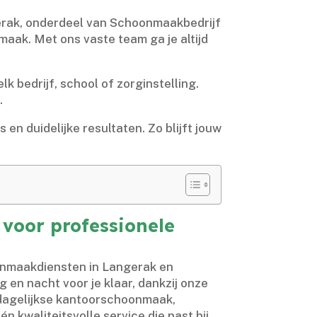
erak, onderdeel van Schoonmaakbedrijf
aak.​ Met ons vaste team ga je altijd
 bedrijf, school of zorginstelling.​
​
n duidelijke resultaten.​ Zo blijft jouw
voor professionele
oonmaakdiensten in Langerak en
en nacht voor je klaar, dankzij onze
 dagelijkse kantoorschoonmaak,
n kwaliteitsvolle service die past bij