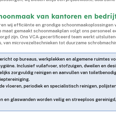
choonmaak van kantoren en bedri
en wij efficiënte en grondige schoonmaakoplossingen vo
en op maat gemaakt schoonmaakplan volgt ons personeel
gd zijn.​ Ons VCA-gecertificeerd team werkt uitsluitend
 van microvezeltechnieken tot duurzame schrobmachin
Gericht op bureaus, werkplekken en algemene ruimtes vol
giëne.​ Inclusief vuilafvoer, stofzuigen, dweilen en desi
elijks zorgvuldig reinigen en aanvullen van toiletbenod
eptereiniging.​
arde vloeren, periodiek en specialistisch reinigen, polij
 en glaswanden worden veilig en streeploos gereinigd, 