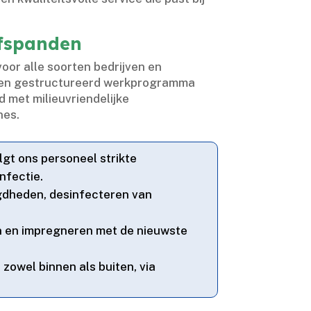
jfspanden
or alle soorten bedrijven en
 een gestructureerd werkprogramma
 met milieuvriendelijke
es.​
gt ons personeel strikte
nfectie.​
igdheden, desinfecteren van
sten en impregneren met de nieuwste
zowel binnen als buiten, via