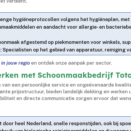
t verdient.​
renge hygiëneprotocollen volgens het hygiëneplan, met o
onmaakmiddelen en aandacht voor allergie- en bacteriebe
hoonmaak afgestemd op piekmomenten voor winkels, supe
n
: Specialisten op het gebied van apparatuur, reiniging va
in jouw regio
en ontdek onze aanpak per sector.​
rken met Schoonmaakbedrijf Tota
ns van een persoonlijke service en ongeëvenaarde kwalite
nte prijsstructuur, bieden landelijk dekking en werken 
exibiliteit en directe communicatie zorgen ervoor dat we
et door heel Nederland, snelle responstijden, ook bij spoe
ebruik van biologische reinigingsmiddelen en duurzame m