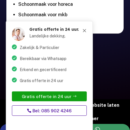
Schoonmaak voor horeca
Schoonmaak voor mkb
Gratis offerte in 24 uur.
M
Landelijke dekking.
Guntersteinweg 377,

2531KA Den Haag
Zakelijk & Particulier
Bereikbaar via Whatsapp
info@schoonmaaktotaal.nl

Erkend en gecertificeerd
Gratis offerte in 24 uur
085 90 24 24 6

Gratis offerte in 24 uur
© Copyright Schoonmaak Totaal |
Website laten
Bel: 085 902 4246
maken door Flexamedia
Privacyverklaring
|
Disclaimer

