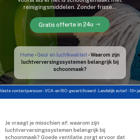
reinigingsmiddelen.​ Zonder frisse…
Gratis offerte in 24u
Home
-
Geur en luchtkwaliteit
-
Waarom zijn
luchtverversingssystemen belangrijk bij
schoonmaak?
ontactpersoon - VCA- en ISO-gecertificeerd - Landelijk actief - 10+ jaar ervar
Je vraagt je misschien af: waarom zijn
luchtverversingssystemen belangrijk bij
schoonmaak? Goede ventilatie zorgt ervoor dat