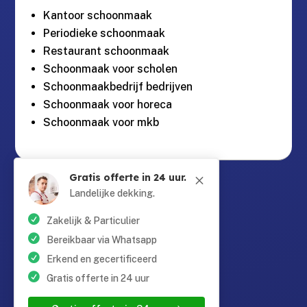
Kantoor schoonmaak
Periodieke schoonmaak
Restaurant schoonmaak
Schoonmaak voor scholen
Schoonmaakbedrijf bedrijven
Schoonmaak voor horeca
Schoonmaak voor mkb
Gratis offerte in 24 uur.
M
Guntersteinweg 377,

2531KA Den Haag
Landelijke dekking.
Zakelijk & Particulier
info@schoonmaaktotaal.nl

Bereikbaar via Whatsapp
Erkend en gecertificeerd
Gratis offerte in 24 uur
085 90 24 24 6
