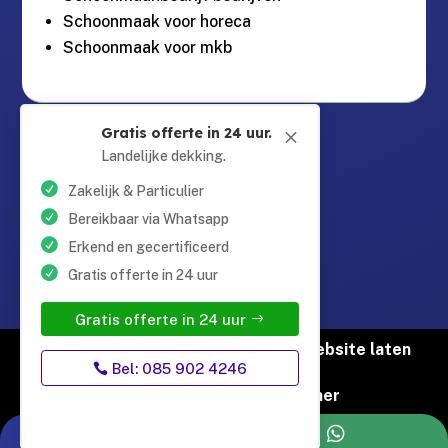
Schoonmaak voor horeca
Schoonmaak voor mkb
Guntersteinweg 377,

Gratis offerte in 24 uur.
M
2531KA Den Haag
Landelijke dekking.
Zakelijk & Particulier
info@schoonmaaktotaal.nl

Bereikbaar via Whatsapp
Erkend en gecertificeerd
Gratis offerte in 24 uur
085 90 24 24 6

Gratis offerte in 24 uur
© Copyright Schoonmaak Totaal |
Website laten
Bel: 085 902 4246
maken door Flexamedia
Privacyverklaring
|
Disclaimer

