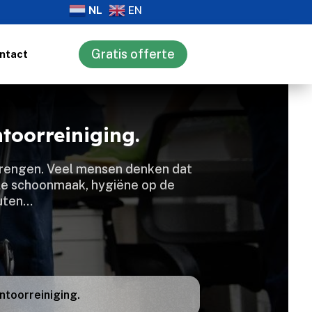
NL
EN
Gratis offerte
ntact
toorreiniging.
 brengen.​ Veel mensen denken dat
ele schoonmaak, hygiëne op de
outen…
ntoorreiniging.