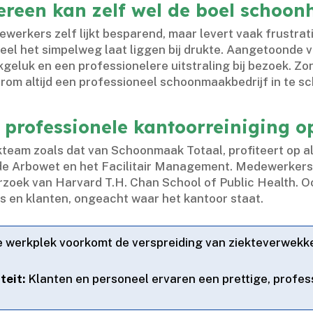
ereen kan zelf wel de boel schoo
erkers zelf lijkt besparend, maar levert vaak frustrati
el het simpelweg laat liggen bij drukte.​ Aangetoonde 
geluk en een professionelere uitstraling bij bezoek.​ Zo
arom altijd een professioneel schoonmaakbedrijf in te sch
n professionele kantoorreiniging o
eam zoals dat van Schoonmaak Totaal, profiteert op all
 de Arbowet en het Facilitair Management.​ Medewerker
rzoek van Harvard T.​H.​ Chan School of Public Health.​ O
 en klanten, ongeacht waar het kantoor staat.​
werkplek voorkomt de verspreiding van ziekteverwekker
teit:
Klanten en personeel ervaren een prettige, profess