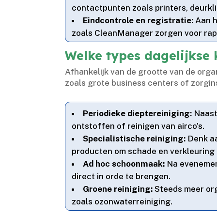
contactpunten zoals printers, deurkli
Eindcontrole en registratie:
Aan h
zoals CleanManager zorgen voor rapp
Welke types dagelijkse 
Afhankelijk van de grootte van de orga
zoals grote business centers of zorgin
Periodieke dieptereiniging:
Naast 
ontstoffen of reinigen van airco’s.​
Specialistische reiniging:
Denk aa
producten om schade en verkleuring 
Ad hoc schoonmaak:
Na evenement
direct in orde te brengen.​
Groene reiniging:
Steeds meer org
zoals ozonwaterreiniging.​