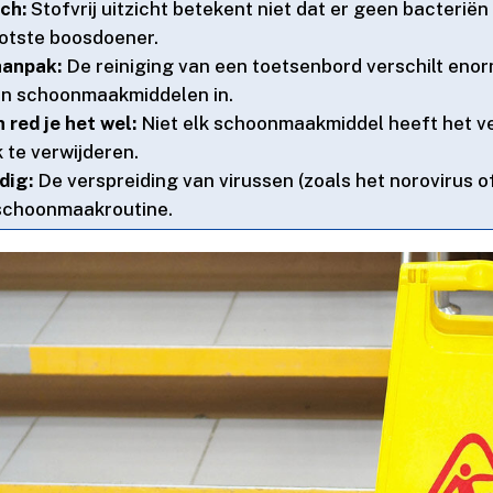
sch:
Stofvrij uitzicht betekent niet dat er geen bacteriën 
otste boosdoener.​
aanpak:
De reiniging van een toetsenbord verschilt enorm 
en schoonmaakmiddelen in.​
red je het wel:
Niet elk schoonmaakmiddel heeft het v
te verwijderen.​
dig:
De verspreiding van virussen (zoals het norovirus o
schoonmaakroutine.​