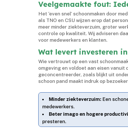
Veelgemaakte fout: Ied
Het ‘even snel’ schoonmaken door medew
als TNO en CSU wijzen erop dat persone
meer minder ziekteverzuim, groter werk
controle op kwaliteit.​ Wij adviseren da
voor medewerkers en klanten.​
Wat levert investeren i
Wie vertrouwt op een vast schoonmaakt
omgeving en voldoet aan eisen vanuit
geconcentreerder, zoals blijkt uit onde
schoon pand maakt indruk op bezoekers
Minder ziekteverzuim:
Een schone 
medewerkers.​
Beter imago en hogere productivi
presteren.​