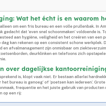
ging: Wat het écht is en waarom h
 alleen om een fris bureau en een volle prullenbak.​ In 
k gedacht dat ‘even snel schoonmaken’ voldoende is.​ To
steed aan hygiëne, veiligheid en het creëren van een p
e dag kan rekenen op een consistent schone werkplek.​ D
ud en afvalmanagement zijn onmisbaar om ziekteverzuim t
p toetsenborden, deurklinken en telefoons zich opstapele
ie.​
n over dagelijkse kantoorreinigin
rekend is, klopt vaak niet.​ Er bestaan allerlei hardne
r het bureau is genoeg’ of ‘poetsen kan iedereen’.​ Grote
maak, frequentie en het juiste gebruik van producten n
op een rij: