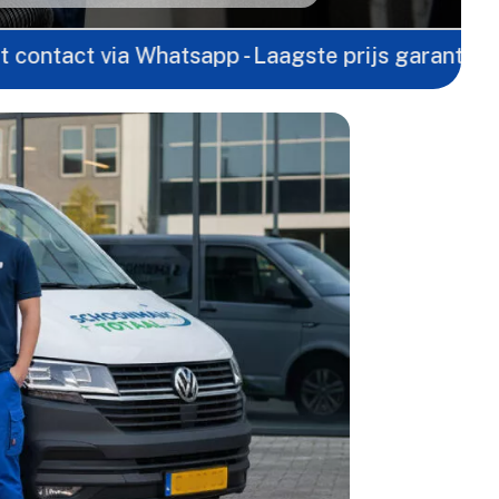
 via Whatsapp - Laagste prijs garantie -
Gratis of