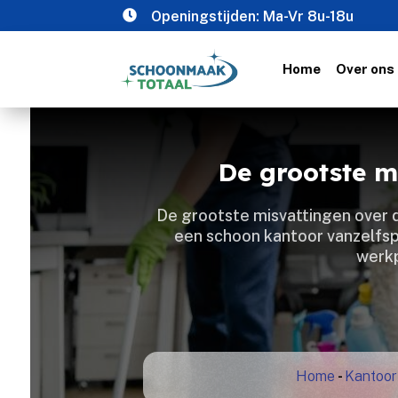

Openingstijden: Ma-Vr 8u-18u
Home
Over ons
De grootste m
​ De grootste misvattingen over 
een schoon kantoor vanzelfsp
werkp
Home
-
Kantoor