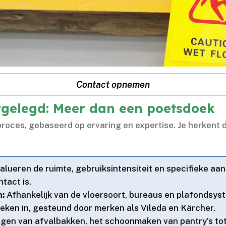
Contact opnemen
itgelegd: Meer dan een poetsdoek
roces, gebaseerd op ervaring en expertise.​ Je herkent 
lueren de ruimte, gebruiksintensiteit en specifieke aa
act is.​
n:
Afhankelijk van de vloersoort, bureaus en plafondsys
ken in, gesteund door merken als Vileda en Kärcher.​
egen van afvalbakken, het schoonmaken van pantry’s tot