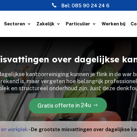

Bel:
085 90 24 24 6
Sectoren
Zakelijk
Particulier
Werken bij
Co
isvattingen over dagelijkse kan
dagelijkse kantoorreiniging kunnen je flink in de war
rekend is, maar vergeten hoe belangrijk profession
lek en structureel onderhoud zijn.​ Juist deze denkf
Gratis offerte in 24u
 en werkplek
-
De grootste misvattingen over dagelijkse ka