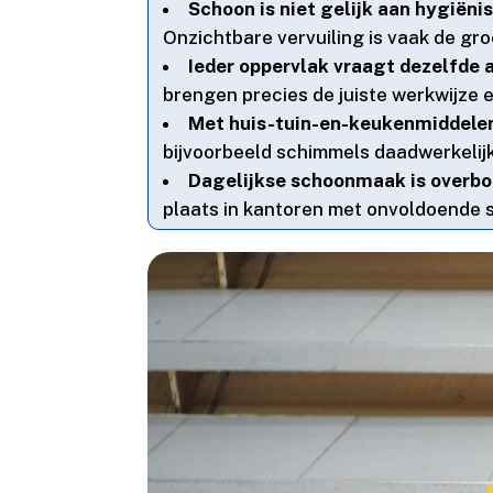
Schoon is niet gelijk aan hygiëni
Onzichtbare vervuiling is vaak de gro
Ieder oppervlak vraagt dezelfde 
brengen precies de juiste werkwijze 
Met huis-tuin-en-keukenmiddelen 
bijvoorbeeld schimmels daadwerkelijk 
Dagelijkse schoonmaak is overbo
plaats in kantoren met onvoldoende 