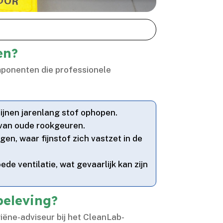
en?
omponenten die professionele
dijnen jarenlang stof ophopen.​
 van oude rookgeuren.​
gen, waar fijnstof zich vastzet in de
de ventilatie, wat gevaarlijk kan zijn
beleving?
ygiëne-adviseur bij het CleanLab-