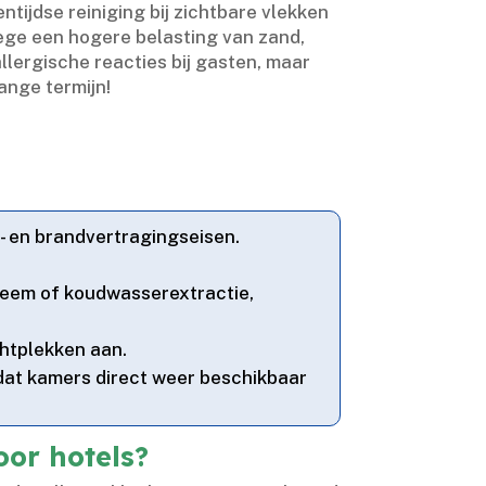
entijdse reiniging bij zichtbare vlekken
nwege een hogere belasting van zand,
allergische reacties bij gasten, maar
lange termijn!
- en brandvertragingseisen.​
teem of koudwasserextractie,
htplekken aan.​
odat kamers direct weer beschikbaar
oor hotels?