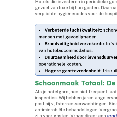
Hotels die investeren in periodieke go
gevoel van luxe bij hun gasten.​ Daarna
verplichte hygiënecodes voor de hospita
Verbeterde luchtkwaliteit
: schon
mensen met gevoeligheden.​
Brandveiligheid verzekerd
: stofv
van hotelaccommodaties.​
Duurzaamheid door levensduurve
operationele kosten.​
Hogere gasttevredenheid
: fris 
Schoonmaak Totaal: De 
Als je hotelgordijnen niet frequent laa
inspecties.​ Wij hebben jarenlange erva
past bij vijfsterren-verwachtingen.​ K
antimicrobiële behandelingen.​ Vergroo
zijn voor gasten! Vraag direct een
grat