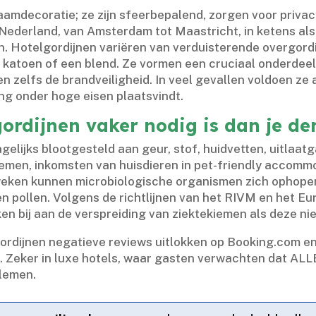
amdecoratie; ze zijn sfeerbepalend, zorgen voor privacy 
 Nederland, van Amsterdam tot Maastricht, in ketens al
​ Hotelgordijnen variëren van verduisterende overgordi
 katoen of een blend.​ Ze vormen een cruciaal onderdeel
en zelfs de brandveiligheid.​ In veel gevallen voldoen z
g onder hoge eisen plaatsvindt.​
ordijnen vaker nodig is dan je de
elijks blootgesteld aan geur, stof, huidvetten, uitlaatg
stemen, inkomsten van huisdieren in pet-friendly accomm
weken kunnen microbiologische organismen zich ophopen
 en pollen.​ Volgens de richtlijnen van het RIVM en het 
en bij aan de verspreiding van ziektekiemen als deze n
ordijnen negatieve reviews uitlokken op Booking.​com en 
.​ Zeker in luxe hotels, waar gasten verwachten dat ALL
lemen.​