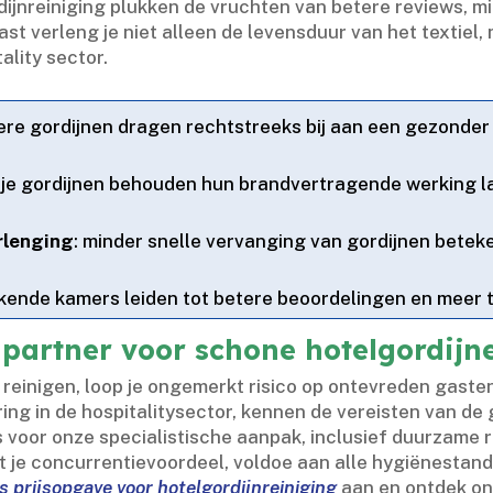
rdijnreiniging plukken de vruchten van betere reviews, 
ast verleng je niet alleen de levensduur van het textiel,
lity sector.​
ere gordijnen dragen rechtstreeks bij aan een gezonder 
rije gordijnen behouden hun brandvertragende werking la
rlenging
: minder snelle vervanging van gordijnen betek
ruikende kamers leiden tot betere beoordelingen en meer 
partner voor schone hotelgordijn
t reinigen, loop je ongemerkt risico op ontevreden gaste
ring in de hospitalitysector, kennen de vereisten van de 
ies voor onze specialistische aanpak, inclusief duurzame
t je concurrentievoordeel, voldoe aan alle hygiënestanda
is prijsopgave voor hotelgordijnreiniging
aan en ontdek on