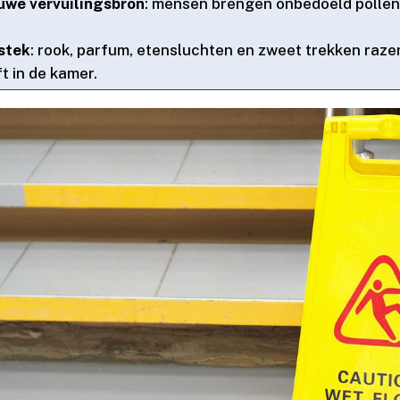
euwe vervuilingsbron
: mensen brengen onbedoeld pollen,
tstek
: rook, parfum, etensluchten en zweet trekken razen
 in de kamer.​