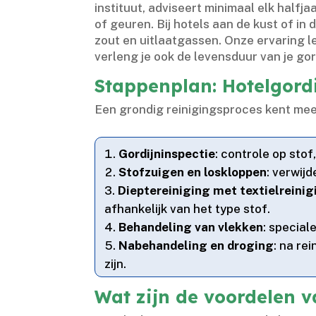
instituut, adviseert minimaal elk halfja
of geuren.​ Bij hotels aan de kust of i
zout en uitlaatgassen.​ Onze ervaring l
verleng je ook de levensduur van je gor
Stappenplan: Hotelgordi
Een grondig reinigingsproces kent mee
Gordijninspectie
: controle op sto
Stofzuigen en loskloppen
: verwijd
Dieptereiniging met textielreini
afhankelijk van het type stof.​
Behandeling van vlekken
: special
Nabehandeling en droging
: na re
zijn.​
Wat zijn de voordelen v