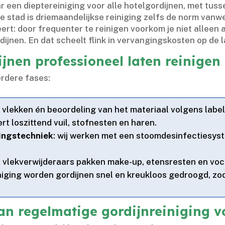
ar een dieptereiniging voor alle hotelgordijnen, met tuss
n de stad is driemaandelijkse reiniging zelfs de norm va
eert: door frequenter te reinigen voorkom je niet alleen 
dijnen.​ En dat scheelt flink in vervangingskosten op de 
jnen professioneel laten reinigen
rdere fases:
f, vlekken én beoordeling van het materiaal volgens label
ert loszittend vuil, stofnesten en haren.​
gingstechniek
: wij werken met een stoomdesinfectiesys
e vlekverwijderaars pakken make-up, etensresten en voc
iniging worden gordijnen snel en kreukloos gedroogd, z
an regelmatige gordijnreiniging v