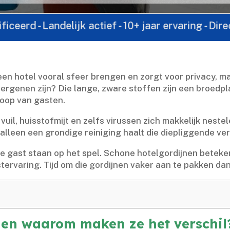
andelijk actief - 10+ jaar ervaring - Direct conta
een hotel vooral sfeer brengen en zorgt voor privacy, ma
lergenen zijn? Die lange, zware stoffen zijn een broedpl
oop van gasten.​
uil, huisstofmijt en zelfs virussen zich makkelijk nestel
lleen een grondige reiniging haalt die diepliggende verv
e gast staan op het spel.​ Schone hotelgordijnen betek
ervaring.​ Tijd om die gordijnen vaker aan te pakken dan 
n en waarom maken ze het verschil