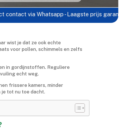
ct via Whatsapp - Laagste prijs garantie -
Gratis 
ar wist je dat ze ook echte
aats voor pollen, schimmels en zelfs
en in gordijnstoffen.​ Reguliere
uiling echt weg.​
enen frissere kamers, minder
je tot nu toe dacht.​
?