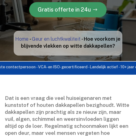
Gratis offerte in 24u
Home
-
Geur en luchtkwaliteit
-
Hoe voorkom je
blijvende vlekken op witte dakkapellen?
tactpersoon - VCA- en ISO-gecertificeerd - Landelijk actief - 10+ jaar ervarin
Dat is een vraag die veel huiseigenaren met
kunststof of houten dakkapellen bezighoudt.​ Witte
dakkapellen zijn prachtig als ze nieuw zijn, maar
vuil, algen, schimmel en weersinvloeden liggen
altijd op de loer.​ Regelmatig schoonmaken lijkt een
open deur, maar veel mensen vergeten hoe