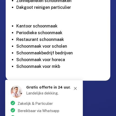
Zonnepanelen schoonmaken
Dakgoot reinigen particulier
Kantoor schoonmaak
Periodieke schoonmaak
Restaurant schoonmaak
Schoonmaak voor scholen
Schoonmaakbedrijf bedrijven
Schoonmaak voor horeca
Schoonmaak voor mkb
Gratis offerte in 24 uur.
Guntersteinweg 377,
M

2531KA Den Haag
Landelijke dekking.
Zakelijk & Particulier
info@schoonmaaktotaal.nl

Bereikbaar via Whatsapp