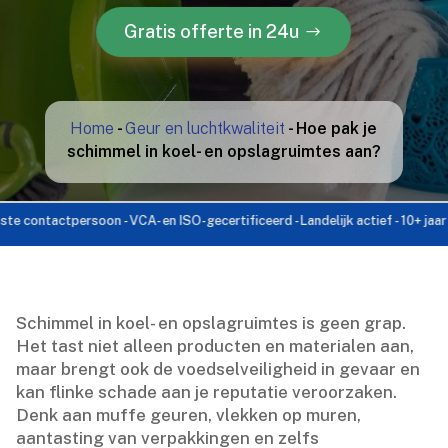
Gratis offerte in 24u
Home
-
Geur en luchtkwaliteit
-
Hoe pak je
schimmel in koel- en opslagruimtes aan?
ntactpersoon - VCA- en ISO-gecertificeerd - Landelijk actief - 10+ jaar ervari
Schimmel in koel- en opslagruimtes is geen grap.​
Het tast niet alleen producten en materialen aan,
maar brengt ook de voedselveiligheid in gevaar en
kan flinke schade aan je reputatie veroorzaken.​
Denk aan muffe geuren, vlekken op muren,
aantasting van verpakkingen en zelfs