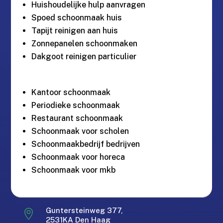
Huishoudelijke hulp aanvragen
Spoed schoonmaak huis
Tapijt reinigen aan huis
Zonnepanelen schoonmaken
Dakgoot reinigen particulier
Kantoor schoonmaak
Periodieke schoonmaak
Restaurant schoonmaak
Schoonmaak voor scholen
Schoonmaakbedrijf bedrijven
Schoonmaak voor horeca
Schoonmaak voor mkb
Gratis offerte in 24 uur.
M
Guntersteinweg 377,

2531KA Den Haag
Landelijke dekking.