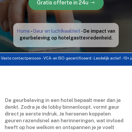
Gratis offerte in 24u
Home
-
Geur en luchtkwaliteit
-
De impact van
geurbeleving op hotelgasttevredenheid.
 contactpersoon - VCA- en ISO-gecertificeerd - Landelijk actief - 10+ jaar erv
De geurbeleving in een hotel bepaalt meer dan je
denkt.​ Zodra je de lobby binnenloopt, vormt geur
direct je eerste indruk.​ Je hersenen koppelen
geuren razendsnel aan herinneringen, wat invloed
heeft op hoe welkom en ontspannen je je voelt