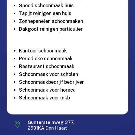
Spoed schoonmaak huis
Tapijt reinigen aan huis
Zonnepanelen schoonmaken
Dakgoot reinigen particulier
Kantoor schoonmaak
Periodieke schoonmaak
Restaurant schoonmaak
Schoonmaak voor scholen
Schoonmaakbedrijf bedrijven
Schoonmaak voor horeca
Schoonmaak voor mkb
Gratis offerte in 24 uur.
M
Guntersteinweg 377,

2531KA Den Haag
Landelijke dekking.