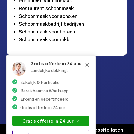
Periodieke schoonmaak
Restaurant schoonmaak
Schoonmaak voor scholen
Schoonmaakbedrijf bedrijven
Schoonmaak voor horeca
Schoonmaak voor mkb
Gratis offerte in 24 uur.
M
Guntersteinweg 377,

2531KA Den Haag
Landelijke dekking.
Zakelijk & Particulier
info@schoonmaaktotaal.nl

Bereikbaar via Whatsapp
Erkend en gecertificeerd
Gratis offerte in 24 uur
085 90 24 24 6

Gratis offerte in 24 uur
© Copyright Schoonmaak Totaal |
Website laten