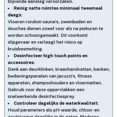
blijvende aanslag veroorzaken.​
Reinig natte ruimtes minimaal tweemaal
daags
:
Vloeren rondom sauna’s, zwembaden en
douches dienen zowel voor als na piekuren te
worden schoongemaakt.​ Dit voorkomt
slipgevaar en verlaagt het risico op
kruisbesmetting.​
Desinfecteer high touch points en
accessoires
:
Denk aan deurklinken, kraanhandvatten, banken,
bedieningspanelen van jacuzzi’s, fitness
apparaten, shampoohouders en vloermatten.​
Gebruik voor deze oppervlakken een
snelwerkende desinfectiespray.​
Controleer dagelijks de waterkwaliteit
:
Houd parameters als pH-waarde, chloor- en
zoutniveaus dagelijks in de gaten.​ Moderne