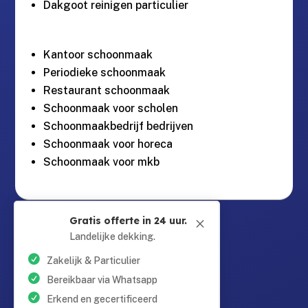
Dakgoot reinigen particulier
Kantoor schoonmaak
Periodieke schoonmaak
Restaurant schoonmaak
Schoonmaak voor scholen
Schoonmaakbedrijf bedrijven
Schoonmaak voor horeca
Schoonmaak voor mkb
Guntersteinweg 377,

Gratis offerte in 24 uur.
M
2531KA Den Haag
Landelijke dekking.
Zakelijk & Particulier
info@schoonmaaktotaal.nl

Bereikbaar via Whatsapp
Erkend en gecertificeerd