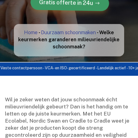
Gratis offerte in 24u
Home
-
Duurzaam schoonmaken
-
Welke
keurmerken garanderen milieuvriendelijke
schoonmaak?
contactpersoon - VCA- en ISO-gecertificeerd - Landelijk actief - 10+ jaar erva
Wil je zeker weten dat jouw schoonmaak écht
milieuvriendelijk gebeurt? Dan is het handig om te
letten op de juiste keurmerken.​ Met het EU
Ecolabel, Nordic Swan en Cradle to Cradle weet je
zeker dat je producten koopt die streng
gecontroleerd zijn op duurzaamheid en veiligheid