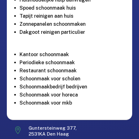
Spoed schoonmaak huis
Tapijt reinigen aan huis
Zonnepanelen schoonmaken
Dakgoot reinigen particulier
Kantoor schoonmaak
Periodieke schoonmaak
Restaurant schoonmaak
Schoonmaak voor scholen
Schoonmaakbedrijf bedrijven
Schoonmaak voor horeca
Schoonmaak voor mkb
Gratis offerte in 24 uur.
M
Guntersteinweg 377,

2531KA Den Haag
Landelijke dekking.