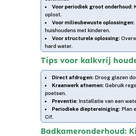
Voor periodiek groot onderhoud
:
oplost.​
Voor milieubewuste oplossingen
:
huishoudens met kinderen.​
Voor structurele oplossing
: Over
hard water.​
Tips voor kalkvrij hou
Direct afdrogen
: Droog glazen do
Kraanwerk afnemen
: Gebruik re
poetsen.​
Preventie
: Installatie van een wa
Periodieke dieptereiniging
: Plan
Cif.​
Badkameronderhoud: Kie