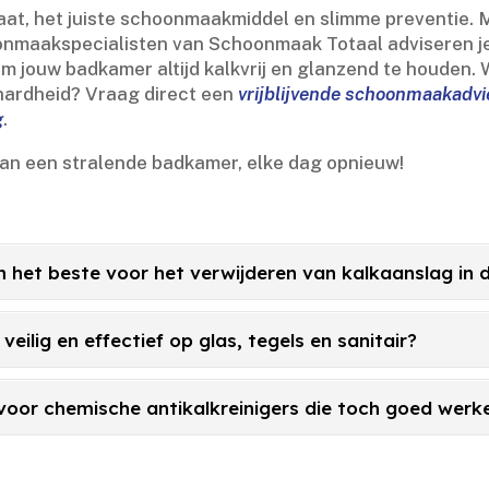
, het juiste schoonmaakmiddel en slimme preventie.​ M
oonmaakspecialisten van Schoonmaak Totaal adviseren j
 jouw badkamer altijd kalkvrij en glanzend te houden.​ W
hardheid? Vraag direct een
vrijblijvende schoonmaakadv
g
.​
van een stralende badkamer, elke dag opnieuw!
n het beste voor het verwijderen van kalkaanslag in
veilig en effectief op glas, tegels en sanitair?
en voor chemische antikalkreinigers die toch goed werk