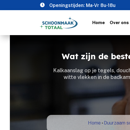

Openingstijden: Ma-Vr 8u-18u
Home
Over ons
Wat zijn de bes
Kalkaanslag op je tegels, douc
witte vlekken in de badkame
Home
-
Duurzaam s