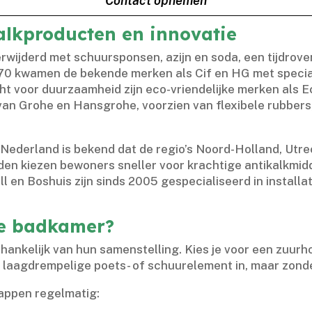
Contact opnemen
alkproducten en innovatie
wijderd met schuursponsen, azijn en soda, een tijdroven
970 kwamen de bekende merken als Cif en HG met special
ht voor duurzaamheid zijn eco-vriendelijke merken als E
van Grohe en Hansgrohe, voorzien van flexibele rubber
Nederland is bekend dat de regio’s Noord-Holland, Utre
den kiezen bewoners sneller voor krachtige antikalkmidd
ll en Boshuis zijn sinds 2005 gespecialiseerd in instal
de badkamer?
hankelijk van hun samenstelling.​ Kies je voor een zuur
n laagdrempelige poets- of schuurelement in, maar zonde
tappen regelmatig: