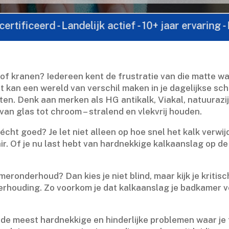
 - Landelijk actief - 10+ jaar ervaring - Direct c
f kranen? Iedereen kent de frustratie van die matte waa
ct kan een wereld van verschil maken in je dagelijkse s
n.​ Denk aan merken als HG antikalk, Viakal, natuurazij
van glas tot chroom – stralend en vlekvrij houden.​
cht goed? Je let niet alleen op hoe snel het kalk verwi
air.​ Of je nu last hebt van hardnekkige kalkaanslag op d
meronderhoud? Dan kies je niet blind, maar kijk je kriti
tverhouding.​ Zo voorkom je dat kalkaanslag je badkamer v
de meest hardnekkige en hinderlijke problemen waar je 