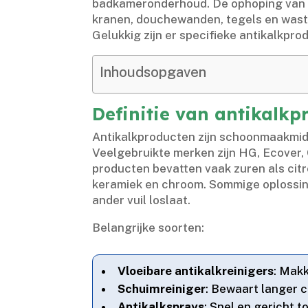
badkameronderhoud.​ De ophoping van c
kranen, douchewanden, tegels en wastaf
Gelukkig zijn er specifieke antikalkpr
Inhoudsopgaven
Definitie van antikalk
Antikalkproducten zijn schoonmaakmidd
Veelgebruikte merken zijn HG, Ecover, C
producten bevatten vaak zuren als citr
keramiek en chroom.​ Sommige oplossin
ander vuil loslaat.​
Belangrijke soorten:
Vloeibare antikalkreinigers
: Mak
Schuimreiniger
: Bewaart langer c
Antikalksprays
: Snel en gericht 