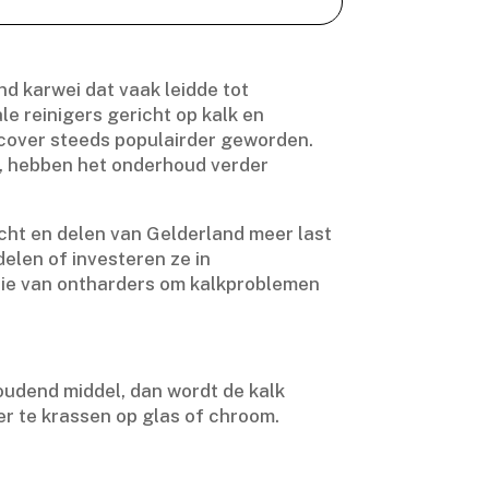
d karwei dat vaak leidde tot
e reinigers gericht op kalk en
cover steeds populairder geworden.​
s, hebben het onderhoud verder
cht en delen van Gelderland meer last
elen of investeren ze in
latie van ontharders om kalkproblemen
houdend middel, dan wordt de kalk
r te krassen op glas of chroom.​