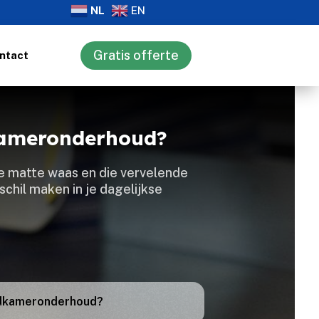
NL
EN
Gratis offerte
ntact
dkameronderhoud?
ie matte waas en die vervelende
schil maken in je dagelijkse
badkameronderhoud?