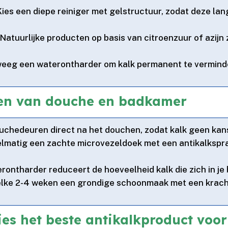
 Kies een diepe reiniger met gelstructuur, zodat deze l
 Natuurlijke producten op basis van citroenzuur of azijn z
weeg een waterontharder om kalk permanent te vermindere
den van douche en badkamer
uchedeuren direct na het douchen, zodat kalk geen kans k
gelmatig een zachte microvezeldoek met een antikalksp
terontharder reduceert de hoeveelheid kalk die zich in j
 elke 2-4 weken een grondige schoonmaak met een kracht
s het beste antikalkproduct voor 