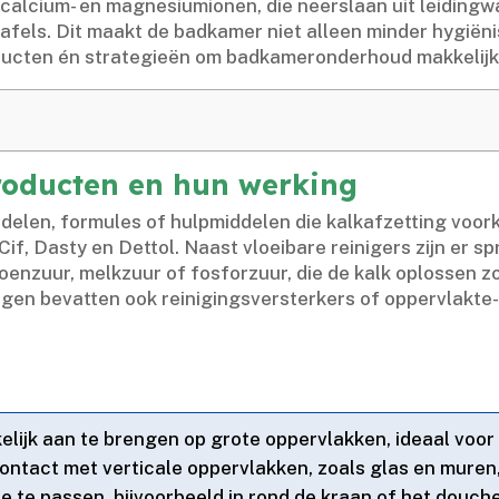
alcium- en magnesiumionen, die neerslaan uit leidingwa
els.​ Dit maakt de badkamer niet alleen minder hygiënis
oducten én strategieën om badkameronderhoud makkelijke
producten en hun werking
elen, formules of hulpmiddelen die kalkafzetting voork
if, Dasty en Dettol.​ Naast vloeibare reinigers zijn er 
oenzuur, melkzuur of fosforzuur, die de kalk oplossen 
gen bevatten ook reinigingsversterkers of oppervlakte
kelijk aan te brengen op grote oppervlakken, ideaal vo
ontact met verticale oppervlakken, zoals glas en muren
toe te passen, bijvoorbeeld in rond de kraan of het douch