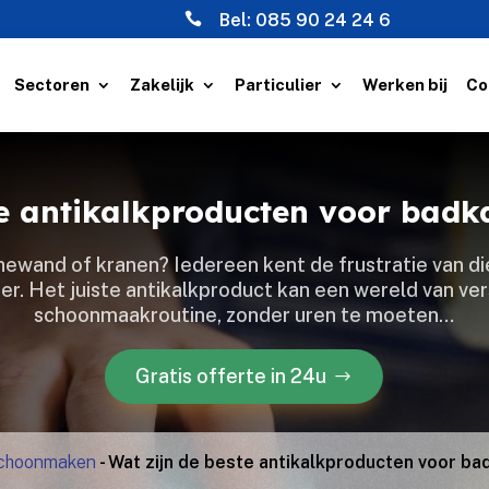

Bel:
085 90 24 24 6
Sectoren
Zakelijk
Particulier
Werken bij
Co
te antikalkproducten voor ba
hewand of kranen? Iedereen kent de frustratie van d
r.​ Het juiste antikalkproduct kan een wereld van ver
schoonmaakroutine, zonder uren te moeten…
Gratis offerte in 24u
choonmaken
-
Wat zijn de beste antikalkproducten voor 