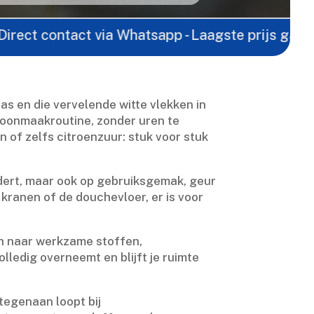
ontact via Whatsapp - Laagste prijs garantie -
Gra
s en die vervelende witte vlekken in
choonmaakroutine, zonder uren te
n of zelfs citroenzuur: stuk voor stuk
jdert, maar ook op gebruiksgemak, geur
e kranen of de douchevloer, er is voor
sch naar werkzame stoffen,
olledig overneemt en blijft je ruimte
tegenaan loopt bij