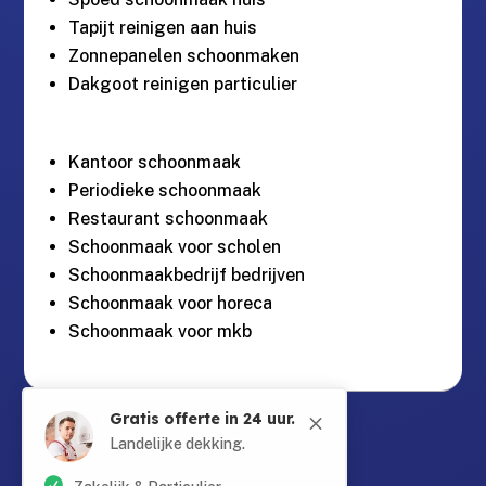
Tapijt reinigen aan huis
Zonnepanelen schoonmaken
Dakgoot reinigen particulier
Kantoor schoonmaak
Periodieke schoonmaak
Restaurant schoonmaak
Schoonmaak voor scholen
Schoonmaakbedrijf bedrijven
Schoonmaak voor horeca
Schoonmaak voor mkb
Gratis offerte in 24 uur.
M
Guntersteinweg 377,

2531KA Den Haag
Landelijke dekking.