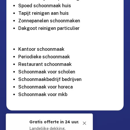
Spoed schoonmaak huis
Tapijt reinigen aan huis
Zonnepanelen schoonmaken
Dakgoot reinigen particulier
Kantoor schoonmaak
Periodieke schoonmaak
Restaurant schoonmaak
Schoonmaak voor scholen
Schoonmaakbedrijf bedrijven
Schoonmaak voor horeca
Schoonmaak voor mkb
Guntersteinweg 377,

Gratis offerte in 24 uur.
M
2531KA Den Haag
Landelijke dekking.