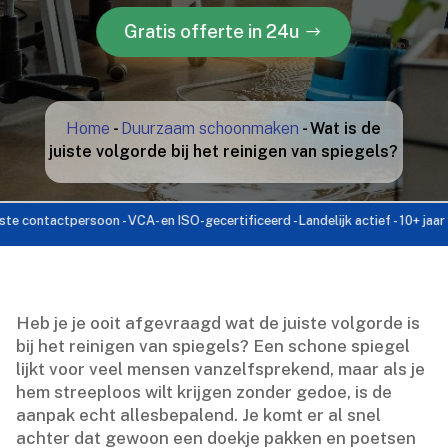
Gratis offerte in 24u
Home
-
Duurzaam schoonmaken
-
Wat is de
juiste volgorde bij het reinigen van spiegels?
tactpersoon - VCA- en ISO-gecertificeerd - Landelijk actief - 10+ jaar ervari
Heb je je ooit afgevraagd wat de juiste volgorde is
bij het reinigen van spiegels? Een schone spiegel
lijkt voor veel mensen vanzelfsprekend, maar als je
hem streeploos wilt krijgen zonder gedoe, is de
aanpak echt allesbepalend.​ Je komt er al snel
achter dat gewoon een doekje pakken en poetsen