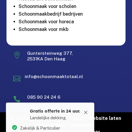
Schoonmaak voor scholen
Schoonmaakbedrijf bedrijven
Schoonmaak voor horeca
Schoonmaak voor mkb
Gratis offerte in 24 uur.
Guntersteinweg 377,
M

2531KA Den Haag
Landelijke dekking.
Zakelijk & Particulier
info@schoonmaaktotaal.nl

Bereikbaar via Whatsapp
Erkend en gecertificeerd
Gratis offerte in 24 uur
085 90 24 24 6

Gratis offerte in 24 uur
© Copyright Schoonmaak Totaal |
Website laten
Bel: 085 902 4246
maken door Flexamedia
Privacyverklaring
|
Disclaimer