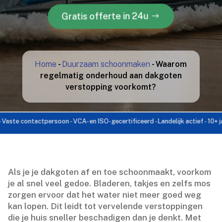
Gratis offerte in 24u
Home
-
Duurzaam schoonmaken
-
Waarom
regelmatig onderhoud aan dakgoten
verstopping voorkomt?
e contactpersoon - VCA- en ISO-gecertificeerd - Landelijk actief - 10+ jaar e
Als je je dakgoten af en toe schoonmaakt, voorkom
je al snel veel gedoe.​ Bladeren, takjes en zelfs mos
zorgen ervoor dat het water niet meer goed weg
kan lopen.​ Dit leidt tot vervelende verstoppingen
die je huis sneller beschadigen dan je denkt.​ Met