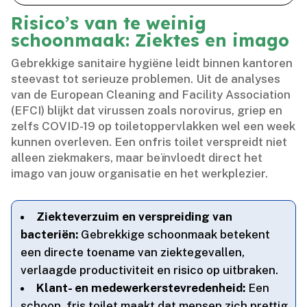
Risico’s van te weinig
schoonmaak: Ziektes en imago
Gebrekkige sanitaire hygiëne leidt binnen kantoren
steevast tot serieuze problemen.​ Uit de analyses
van de European Cleaning and Facility Association
(EFCI) blijkt dat virussen zoals norovirus, griep en
zelfs COVID-19 op toiletoppervlakken wel een week
kunnen overleven.​ Een onfris toilet verspreidt niet
alleen ziekmakers, maar beïnvloedt direct het
imago van jouw organisatie en het werkplezier.​
Ziekteverzuim en verspreiding van
bacteriën:
Gebrekkige schoonmaak betekent
een directe toename van ziektegevallen,
verlaagde productiviteit en risico op uitbraken.​
Klant- en medewerkerstevredenheid:
Een
schoon, fris toilet maakt dat mensen zich prettig