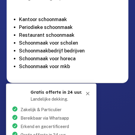
Kantoor schoonmaak
Periodieke schoonmaak
Restaurant schoonmaak
Schoonmaak voor scholen
Schoonmaakbedrijf bedrijven
Schoonmaak voor horeca
Schoonmaak voor mkb
Guntersteinweg 377,

Gratis offerte in 24 uur.
M
2531KA Den Haag
Landelijke dekking.
Zakelijk & Particulier
info@schoonmaaktotaal.nl

Bereikbaar via Whatsapp
Erkend en gecertificeerd