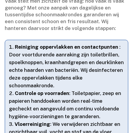
Vaak stelt men zichzelf de vraag: hoe vaak is vaak
genoeg? Met onze aanpak van dagelijkse en
tussentijdse schoonmaakrondes garanderen wij
een consistent schoon en fris resultaat.​ Wij
hanteren daarvoor strikt de volgende stappen:
Reiniging oppervlakken en contactpunten
:
Door voortdurende aanraking zijn toiletbrillen,
spoelknoppen, kraanhandgrepen en deurklinken
echte haarden van bacteriën.​ Wij desinfecteren
deze oppervlakken tijdens elke
schoonmaakronde.​
Controle op voorraden
: Toiletpapier, zeep en
papieren handdoeken worden real-time
gecheckt en aangevuld om continu voldoende
hygiëne-voorzieningen te garanderen.​
Vloerreiniging
: We verwijderen zichtbaar en
onzichtbaar vuil, vocht en stof van de vloer