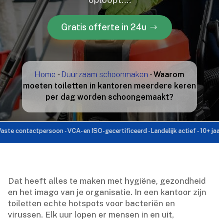
Gratis offerte in 24u
Home
-
Duurzaam schoonmaken
-
Waarom
moeten toiletten in kantoren meerdere keren
per dag worden schoongemaakt?
ontactpersoon - VCA- en ISO-gecertificeerd - Landelijk actief - 10+ jaar ervar
Dat heeft alles te maken met hygiëne, gezondheid
en het imago van je organisatie.​ In een kantoor zijn
toiletten echte hotspots voor bacteriën en
virussen.​ Elk uur lopen er mensen in en uit,