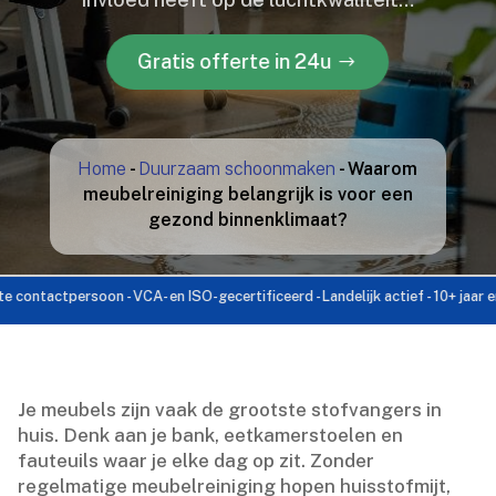
Gratis offerte in 24u
Home
-
Duurzaam schoonmaken
-
Waarom
meubelreiniging belangrijk is voor een
gezond binnenklimaat?
actpersoon - VCA- en ISO-gecertificeerd - Landelijk actief - 10+ jaar ervarin
Je meubels zijn vaak de grootste stofvangers in
huis.​ Denk aan je bank, eetkamerstoelen en
fauteuils waar je elke dag op zit.​ Zonder
regelmatige meubelreiniging hopen huisstofmijt,