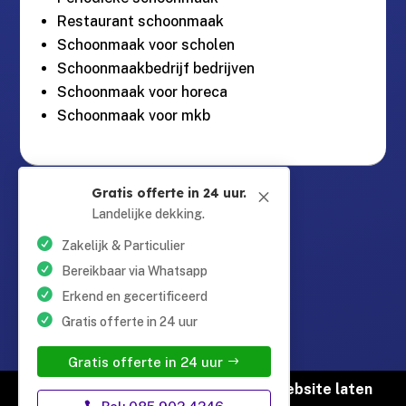
Restaurant schoonmaak
Schoonmaak voor scholen
Schoonmaakbedrijf bedrijven
Schoonmaak voor horeca
Schoonmaak voor mkb
Guntersteinweg 377,

Gratis offerte in 24 uur.
M
2531KA Den Haag
Landelijke dekking.
Zakelijk & Particulier
info@schoonmaaktotaal.nl

Bereikbaar via Whatsapp
Erkend en gecertificeerd
Gratis offerte in 24 uur
085 90 24 24 6

Gratis offerte in 24 uur
© Copyright Schoonmaak Totaal |
Website laten