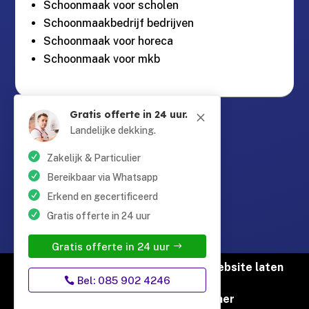
Schoonmaak voor scholen
Schoonmaakbedrijf bedrijven
Schoonmaak voor horeca
Schoonmaak voor mkb
Gratis offerte in 24 uur.
Guntersteinweg 377,
M

2531KA Den Haag
Landelijke dekking.
Zakelijk & Particulier
info@schoonmaaktotaal.nl

Bereikbaar via Whatsapp
Erkend en gecertificeerd
Gratis offerte in 24 uur
085 90 24 24 6

Gratis offerte in 24 uur
© Copyright Schoonmaak Totaal |
Website laten
Bel: 085 902 4246
maken door Flexamedia
Privacyverklaring
|
Disclaimer