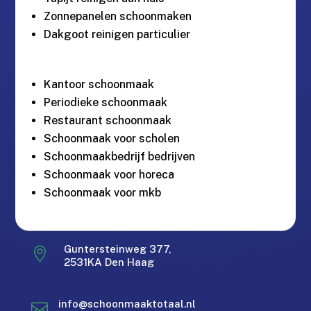
Zonnepanelen schoonmaken
Dakgoot reinigen particulier
Kantoor schoonmaak
Periodieke schoonmaak
Restaurant schoonmaak
Schoonmaak voor scholen
Schoonmaakbedrijf bedrijven
Schoonmaak voor horeca
Schoonmaak voor mkb
Gratis offerte in 24 uur.
M
Guntersteinweg 377,

2531KA Den Haag
Landelijke dekking.
Zakelijk & Particulier
info@schoonmaaktotaal.nl
