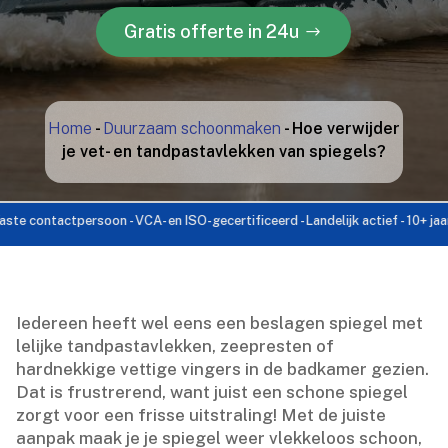
Gratis offerte in 24u
Home
-
Duurzaam schoonmaken
-
Hoe verwijder
je vet- en tandpastavlekken van spiegels?
ontactpersoon - VCA- en ISO-gecertificeerd - Landelijk actief - 10+ jaar ervar
Iedereen heeft wel eens een beslagen spiegel met
lelijke tandpastavlekken, zeepresten of
hardnekkige vettige vingers in de badkamer gezien.​
Dat is frustrerend, want juist een schone spiegel
zorgt voor een frisse uitstraling! Met de juiste
aanpak maak je je spiegel weer vlekkeloos schoon,