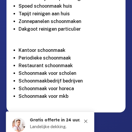
Spoed schoonmaak huis
Tapijt reinigen aan huis
Zonnepanelen schoonmaken
Dakgoot reinigen particulier
Kantoor schoonmaak
Periodieke schoonmaak
Restaurant schoonmaak
Schoonmaak voor scholen
Schoonmaakbedrijf bedrijven
Schoonmaak voor horeca
Schoonmaak voor mkb
Gratis offerte in 24 uur.
M
Guntersteinweg 377,

2531KA Den Haag
Landelijke dekking.