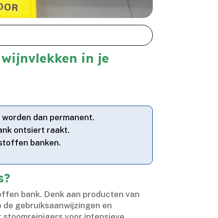
wijnvlekken in je
en worden dan permanent.​
k ontsiert raakt.​
 stoffen banken.​
s?
 stoffen bank.​ Denk aan producten van
op de gebruiksaanwijzingen en
 stoomreinigers voor intensieve