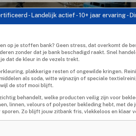
Landelijk actief - 10+ jaar ervaring - Direct cont
en op je stoffen bank? Geen stress, dat overkomt de bes
jderen zonder dat je bank beschadigd raakt.​ Snel handel
e dat de kleur in de vezels trekt.​
verkleuring, plakkerige resten of ongewilde kringen.​ Re
delen als soda, witte wijnazijn of speciale textielreinige
jl de stof mooi blijft.​
zichtig behandelt, welke producten veilig zijn voor bekl
n, linnen, velours of polyester bekleding hebt, met de jui
poren.​ Zo blijft jouw zitbank fris, vlekkeloos en klaar 