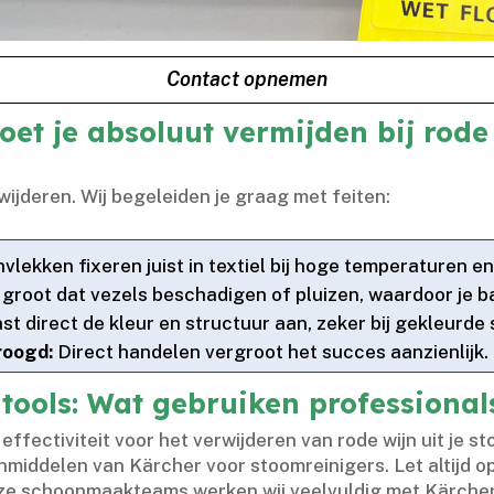
Contact opnemen
et je absoluut vermijden bij rode 
ijderen.​ Wij begeleiden je graag met feiten:
vlekken fixeren juist in textiel bij hoge temperaturen 
groot dat vezels beschadigen of pluizen, waardoor je ban
ast direct de kleur en structuur aan, zeker bij gekleurde
roogd:
Direct handelen vergroot het succes aanzienlijk.​
tools: Wat gebruiken professional
in effectiviteit voor het verwijderen van rode wijn uit je
nmiddelen van Kärcher voor stoomreinigers.​ Let altijd 
 onze schoonmaakteams werken wij veelvuldig met Kärcher