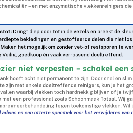
chemicaliën – en met enzymatische vlekkenreinigers die 
stof:
Dringt diep door tot in de vezels en breekt de kleurs
erdiepte bekledingen en gestoffeerde delen die niet los
Maken het mogelijk om zonder vet- of restsporen te wer
:
Veilig, goedkoop én vaak verrassend doeltreffend.​
ier niet verpesten – schakel een s
ank hoeft echt niet permanent te zijn.​ Door snel en sli
te zijn met enkele doeltreffende reinigers, kun je het g
gevallen waarbij vlekken toch hardnekkig blijven of je twi
tie met een professional zoals Schoonmaak Totaal.​ Wij g
 impregneerbehandeling tegen toekomstige vlekken.​ Wil j
d advies en een offerte specifiek voor het verwijderen van 