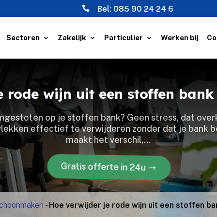

Bel:
085 90 24 24 6
Sectoren
Zakelijk
Particulier
Werken bij
Co
e rode wijn uit een stoffen ban
mgestoten op je stoffen bank? Geen stress, dat overk
ekken effectief te verwijderen zonder dat je bank b
maakt het verschil,…
Gratis offerte in 24u
schoonmaken
-
Hoe verwijder je rode wijn uit een stoffen 