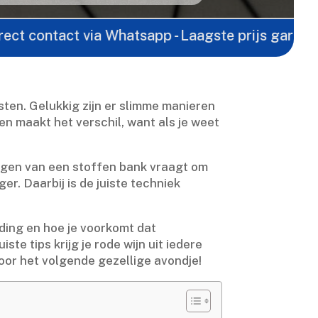
act via Whatsapp - Laagste prijs garantie -
Gratis
ten.​ Gelukkig zijn er slimme manieren
en maakt het verschil, want als je weet
inigen van een stoffen bank vraagt om
r.​ Daarbij is de juiste techniek
eding en hoe je voorkomt dat
ste tips krijg je rode wijn uit iedere
voor het volgende gezellige avondje!