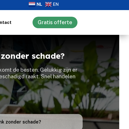
NL
EN
Gratis offerte
ntact
k zonder schade?
omt de besten.​ Gelukkig zijn er
eschadigd raakt.​ Snel handelen
bank zonder schade?