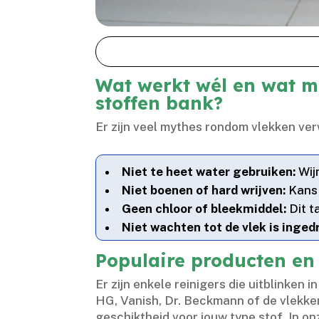
Wat werkt wél en wat mo
stoffen bank?
Er zijn veel mythes rondom vlekken verw
Niet te heet water gebruiken:
Wijn
Niet boenen of hard wrijven:
Kans 
Geen chloor of bleekmiddel:
Dit t
Niet wachten tot de vlek is inged
Populaire producten en 
Er zijn enkele reinigers die uitblinken 
HG, Vanish, Dr.​ Beckmann of de vlekke
geschiktheid voor jouw type stof.​ In