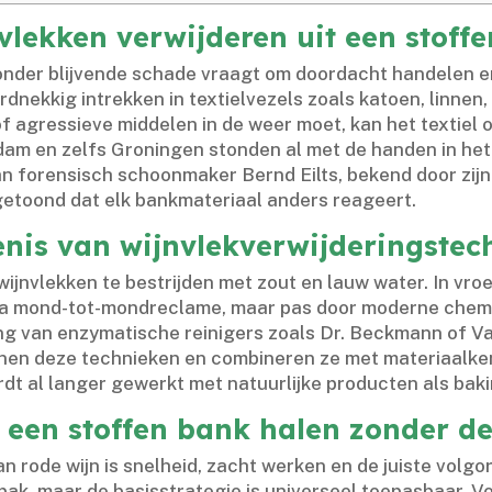
vlekken verwijderen uit een stoff
onder blijvende schade vraagt om doordacht handelen en
dnekkig intrekken in textielvezels zoals katoen, linnen,
of agressieve middelen in de weer moet, kan het textiel
am en zelfs Groningen stonden al met de handen in het 
van forensisch schoonmaker Bernd Eilts, bekend door zi
etoond dat elk bankmateriaal anders reageert.​
nis van wijnvlekverwijderingstec
nvlekken te bestrijden met zout en lauw water.​ In vro
mond-tot-mondreclame, maar pas door moderne chemie 
g van enzymatische reinigers zoals Dr.​ Beckmann of Va
nen deze technieken en combineren ze met materiaalkenn
rdt al langer gewerkt met natuurlijke producten als bakin
t een stoffen bank halen zonder d
an rode wijn is snelheid, zacht werken en de juiste volgo
k, maar de basisstrategie is universeel toepasbaar.​ Vo