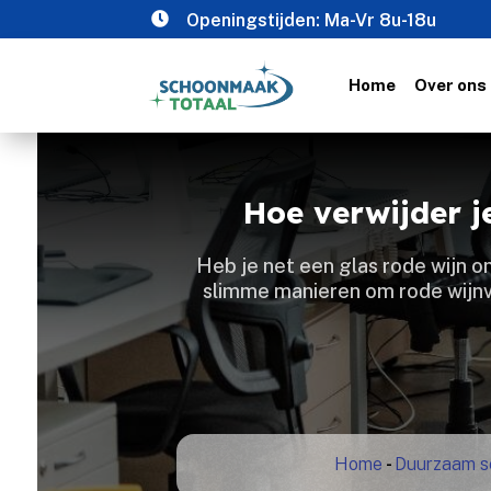

Openingstijden: Ma-Vr 8u-18u
Home
Over ons
Hoe verwijder j
Heb je net een glas rode wijn o
slimme manieren om rode wijnvl
Home
-
Duurzaam 