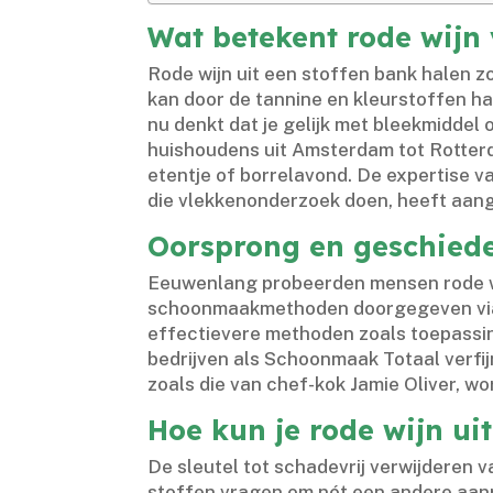
Wat betekent rode wijn 
Rode wijn uit een stoffen bank halen z
kan door de tannine en kleurstoffen har
nu denkt dat je gelijk met bleekmiddel 
huishoudens uit Amsterdam tot Rotterd
etentje of borrelavond.​ De expertise 
die vlekkenonderzoek doen, heeft aang
Oorsprong en geschiede
Eeuwenlang probeerden mensen rode wij
schoonmaakmethoden doorgegeven via 
effectievere methoden zoals toepassin
bedrijven als Schoonmaak Totaal verfij
zoals die van chef-kok Jamie Oliver, wo
Hoe kun je rode wijn ui
De sleutel tot schadevrij verwijderen v
stoffen vragen om nét een andere aanpa