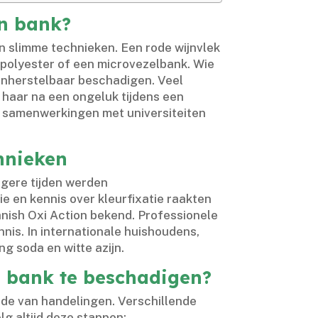
en bank?
 slimme technieken.​ Een rode wijnvlek
 polyester of een microvezelbank.​ Wie
 onherstelbaar beschadigen.​ Veel
haar na een ongeluk tijdens een
jn samenwerkingen met universiteiten
hnieken
egere tijden werden
en kennis over kleurfixatie raakten
nish Oxi Action bekend.​ Professionele
is.​ In internationale huishoudens,
g soda en witte azijn.​
e bank te beschadigen?
rde van handelingen.​ Verschillende
lg altijd deze stappen: