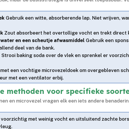
ek
Gebruik een witte, absorberende lap.​ Niet wrijven, wan
ek
Zout absorbeert het overtollige vocht en trekt direct k
water en een scheutje afwasmiddel
Gebruik een spons 
allend deel van de bank.​
n
Strooi baking soda over de vlek en sprenkel er voorzicht
met een vochtige microvezeldoek om overgebleven scho
ur met een ventilator erbij.​
de methoden voor specifieke soort
linnen en microvezel vragen elk een iets andere benaderin
voorzichtig met weinig vocht en uitsluitend zachte bors
leug.​