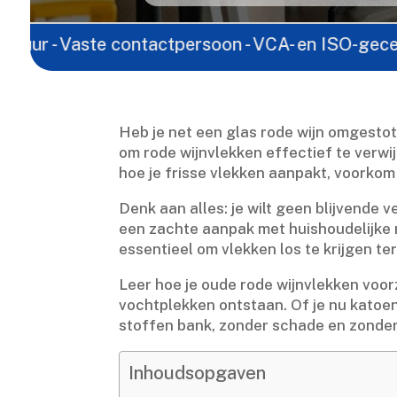
ste contactpersoon - VCA- en ISO-gecertificeerd - 
Heb je net een glas rode wijn omgestot
om rode wijnvlekken effectief te verwi
hoe je frisse vlekken aanpakt, voorkom j
Denk aan alles: je wilt geen blijvende 
een zachte aanpak met huishoudelijke mid
essentieel om vlekken los te krijgen terwi
Leer hoe je oude rode wijnvlekken voor
vochtplekken ontstaan.​ Of je nu katoene
stoffen bank, zonder schade en zonder s
Inhoudsopgaven