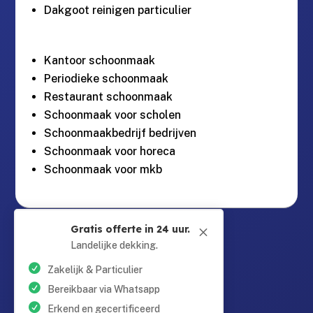
Dakgoot reinigen particulier
Kantoor schoonmaak
Periodieke schoonmaak
Restaurant schoonmaak
Schoonmaak voor scholen
Schoonmaakbedrijf bedrijven
Schoonmaak voor horeca
Schoonmaak voor mkb
Guntersteinweg 377,

Gratis offerte in 24 uur.
M
2531KA Den Haag
Landelijke dekking.
Zakelijk & Particulier
info@schoonmaaktotaal.nl

Bereikbaar via Whatsapp
Erkend en gecertificeerd