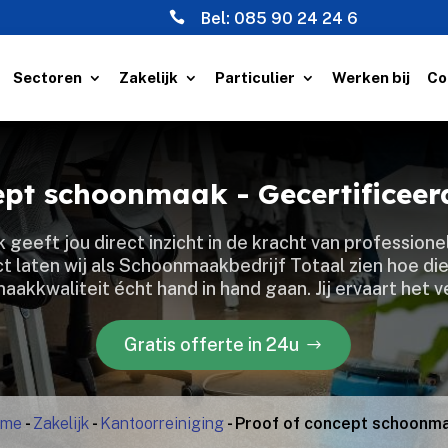

Bel:
085 90 24 24 6
Sectoren
Zakelijk
Particulier
Werken bij
Co
cept schoonmaak - Gecertificee
eeft jou direct inzicht in de kracht van professione
ct laten wij als Schoonmaakbedrijf Totaal zien hoe di
akkwaliteit écht hand in hand gaan.​ Jij ervaart het v
Gratis offerte in 24u
ome
-
Zakelijk
-
Kantoorreiniging
-
Proof of concept schoonm