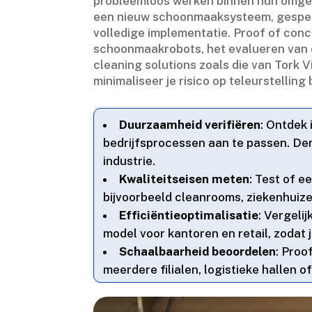
probleemloos werken binnen hun omgevi
een nieuw schoonmaaksysteem, gespecia
volledige implementatie.​ Proof of co
schoonmaakrobots, het evalueren van e
cleaning solutions zoals die van Tork V
minimaliseer je risico op teleurstelling b
Duurzaamheid verifiëren
: Ontdek 
bedrijfsprocessen aan te passen.​ De
industrie.​
Kwaliteitseisen meten
: Test of 
bijvoorbeeld cleanrooms, ziekenhuizen
Efficiëntieoptimalisatie
: Vergel
model voor kantoren en retail, zodat je
Schaalbaarheid beoordelen
: Proo
meerdere filialen, logistieke hallen of