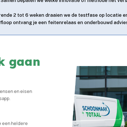
: Samen bepalen we welke innovatie of methode het ver
rende 2 tot 6 weken draaien we de testfase op locatie en
afloop ontvang je een feitenrelaas en onderbouwd advies
rk gaan
wensen en eisen
sapp.
e een heldere