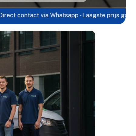
ntact via Whatsapp - Laagste prijs garantie -
Grat