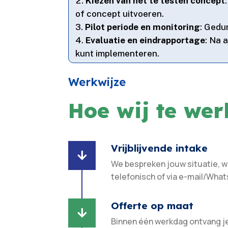
Kiezen van het te testen concept
of concept uitvoeren.​
Pilot periode en monitoring
: Gedu
Evaluatie en eindrapportage
: Na 
kunt implementeren.​
Werkwijze
Hoe wij te we
Vrijblijvende intake

We bespreken jouw situatie, 
telefonisch of via e-mail/What
Offerte op maat

Binnen één werkdag ontvang j