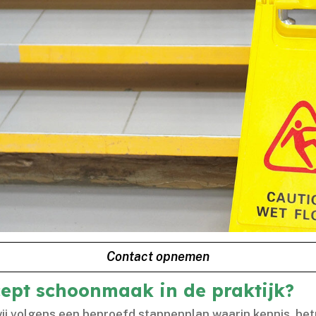
Contact opnemen
cept schoonmaak in de praktijk?
ij volgens een beproefd stappenplan waarin kennis, bet