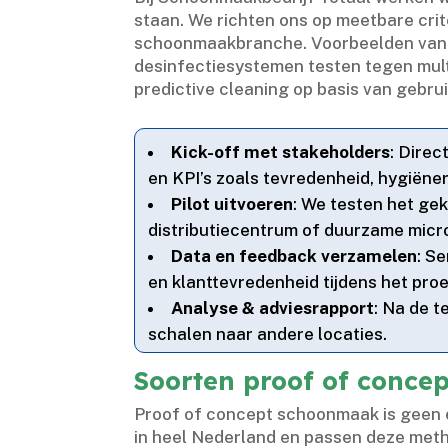
staan.​ We richten ons op meetbare crite
schoonmaakbranche.​ Voorbeelden van o
desinfectiesystemen testen tegen mult
predictive cleaning op basis van gebrui
Kick-off met stakeholders
: Dire
en KPI’s zoals tevredenheid, hygiëne
Pilot uitvoeren
: We testen het gek
distributiecentrum of duurzame micr
Data en feedback verzamelen
: S
en klanttevredenheid tijdens het proe
Analyse & adviesrapport
: Na de 
schalen naar andere locaties.​
Soorten proof of conce
Proof of concept schoonmaak is geen ee
in heel Nederland en passen deze metho