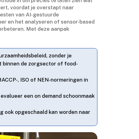
thode in om precies te laten zien wat
rt, voordat je overstapt naar
testen van AI-gestuurde
her en het analyseren of sensor-based
verbeteren.​ Met deze aanpak
uurzaamheidsbeleid, zonder je
t binnen de zorgsector of food-
 HACCP-, ISO of NEN-normeringen in
of evalueer een on demand schoonmaak
sing ook opgeschaald kan worden naar