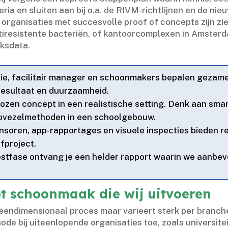
ria en sluiten aan bij o.​a.​ de RIVM-richtlijnen en de nie
rganisaties met succesvolle proof of concepts zijn zi
iresistente bacteriën, of kantoorcomplexen in Amsterd
ksdata.​
ctie, facilitair manager en schoonmakers bepalen gezame
resultaat en duurzaamheid.​
ozen concept in een realistische setting.​ Denk aan smar
ovezelmethoden in een schoolgebouw.​
ensoren, app-rapportages en visuele inspecties bieden real
fproject.​
testfase ontvang je een helder rapport waarin we aanbev
pt schoonmaak die wij uitvoeren
ndimensionaal proces maar varieert sterk per branche, lo
de bij uiteenlopende organisaties toe, zoals universite