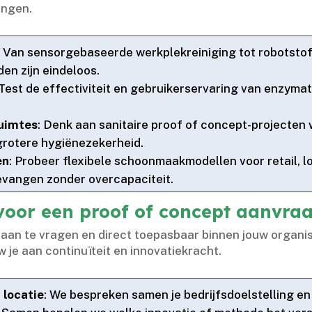
ngen.​
: Van sensorgebaseerde werkplekreiniging tot robotstof
n zijn eindeloos.​
 Test de effectiviteit en gebruikerservaring van enzy
ruimtes
: Denk aan sanitaire proof of concept-projecten
 grotere hygiënezekerheid.​
en
: Probeer flexibele schoonmaakmodellen voor retail, lo
vangen zonder overcapaciteit.​
voor een proof of concept aanvra
aan te vragen en direct toepasbaar binnen jouw organisat
 je aan continuïteit en innovatiekracht.​
 locatie
: We bespreken samen je bedrijfsdoelstelling e