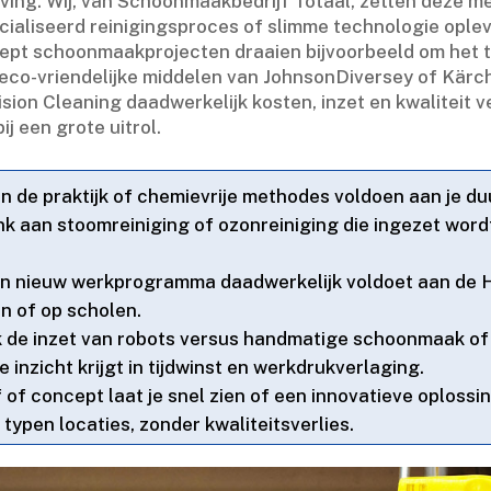
ng.​ Wij, van Schoonmaakbedrijf Totaal, zetten deze me
liseerd reinigingsproces of slimme technologie opleve
ncept schoonmaakprojecten draaien bijvoorbeeld om het 
co-vriendelijke middelen van JohnsonDiversey of Kärc
ision Cleaning daadwerkelijk kosten, inzet en kwaliteit 
ij een grote uitrol.​
in de praktijk of chemievrije methodes voldoen aan je d
nk aan stoomreiniging of ozonreiniging die ingezet word
een nieuw werkprogramma daadwerkelijk voldoet aan de
 of op scholen.​
ijk de inzet van robots versus handmatige schoonmaak 
 inzicht krijgt in tijdwinst en werkdrukverlaging.​
f of concept laat je snel zien of een innovatieve oplos
 typen locaties, zonder kwaliteitsverlies.​