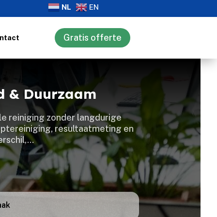
NL
EN
Gratis offerte
ntact
rd & Duurzaam
le reiniging zonder langdurige
eptereiniging, resultaatmeting en
erschil,…
aak