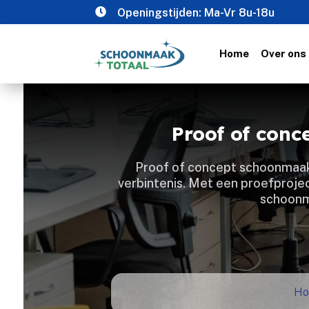

Openingstijden: Ma-Vr 8u-18u
Home
Over ons
Proof of con
Proof of concept schoonmaak g
verbintenis.​ Met een proefproje
schoonma
H