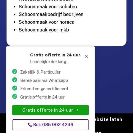
Schoonmaak voor scholen
Schoonmaakbedrijf bedrijven
Schoonmaak voor horeca
Schoonmaak voor mkb
Guntersteinweg 377,

Gratis offerte in 24 uur.
M
2531KA Den Haag
Landelijke dekking.
Zakelijk & Particulier
info@schoonmaaktotaal.nl

Bereikbaar via Whatsapp
Erkend en gecertificeerd
Gratis offerte in 24 uur
085 90 24 24 6

Gratis offerte in 24 uur
© Copyright Schoonmaak Totaal |
Website laten
Bel: 085 902 4246
maken door Flexamedia