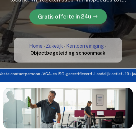
Gratis offerte in 24u
Home
-
Zakelijk
-
Kantoorreiniging
-
Objectbegeleiding schoonmaak
 contactpersoon - VCA- en ISO-gecertificeerd - Landelijk actief - 10+ jaar er