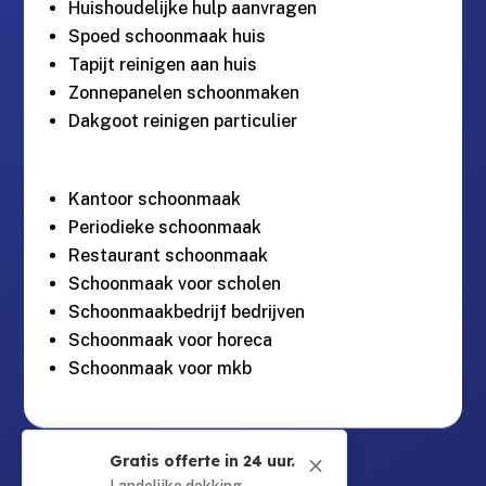
Huishoudelijke hulp aanvragen
Spoed schoonmaak huis
Tapijt reinigen aan huis
Zonnepanelen schoonmaken
Dakgoot reinigen particulier
Kantoor schoonmaak
Periodieke schoonmaak
Restaurant schoonmaak
Schoonmaak voor scholen
Schoonmaakbedrijf bedrijven
Schoonmaak voor horeca
Schoonmaak voor mkb
Guntersteinweg 377,

Gratis offerte in 24 uur.
M
2531KA Den Haag