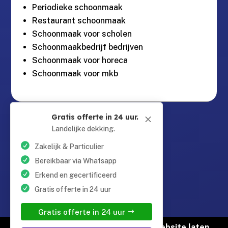
Periodieke schoonmaak
Restaurant schoonmaak
Schoonmaak voor scholen
Schoonmaakbedrijf bedrijven
Schoonmaak voor horeca
Schoonmaak voor mkb
Guntersteinweg 377,

Gratis offerte in 24 uur.
M
2531KA Den Haag
Landelijke dekking.
Zakelijk & Particulier
info@schoonmaaktotaal.nl

Bereikbaar via Whatsapp
Erkend en gecertificeerd
Gratis offerte in 24 uur
085 90 24 24 6

Gratis offerte in 24 uur
© Copyright Schoonmaak Totaal |
Website laten