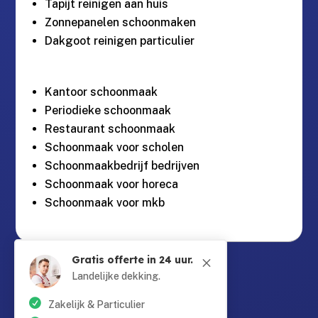
Tapijt reinigen aan huis
Zonnepanelen schoonmaken
Dakgoot reinigen particulier
Kantoor schoonmaak
Periodieke schoonmaak
Restaurant schoonmaak
Schoonmaak voor scholen
Schoonmaakbedrijf bedrijven
Schoonmaak voor horeca
Schoonmaak voor mkb
Gratis offerte in 24 uur.
Guntersteinweg 377,
M

2531KA Den Haag
Landelijke dekking.
Zakelijk & Particulier
info@schoonmaaktotaal.nl