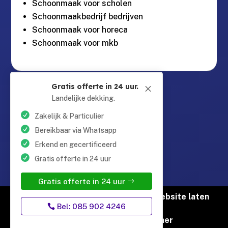
Schoonmaak voor scholen
Schoonmaakbedrijf bedrijven
Schoonmaak voor horeca
Schoonmaak voor mkb
Guntersteinweg 377,

Gratis offerte in 24 uur.
M
2531KA Den Haag
Landelijke dekking.
Zakelijk & Particulier
info@schoonmaaktotaal.nl

Bereikbaar via Whatsapp
Erkend en gecertificeerd
Gratis offerte in 24 uur
085 90 24 24 6

Gratis offerte in 24 uur
© Copyright Schoonmaak Totaal |
Website laten
Bel: 085 902 4246
maken door Flexamedia
Privacyverklaring
|
Disclaimer