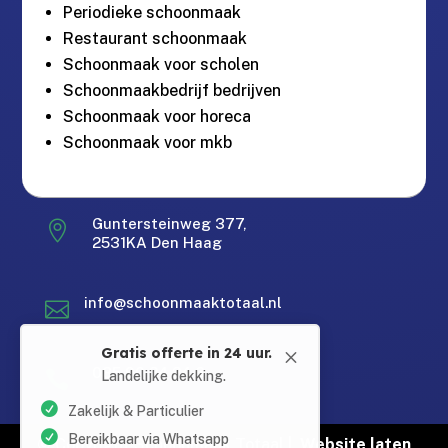
Periodieke schoonmaak
Restaurant schoonmaak
Schoonmaak voor scholen
Schoonmaakbedrijf bedrijven
Schoonmaak voor horeca
Schoonmaak voor mkb
Guntersteinweg 377,

Gratis offerte in 24 uur.
M
2531KA Den Haag
Landelijke dekking.
Zakelijk & Particulier
info@schoonmaaktotaal.nl

Bereikbaar via Whatsapp
Erkend en gecertificeerd
Gratis offerte in 24 uur
085 90 24 24 6

Gratis offerte in 24 uur
© Copyright Schoonmaak Totaal |
Website laten