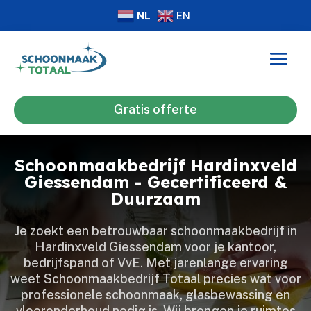
NL
EN
Gratis offerte
Schoonmaakbedrijf Hardinxveld
Giessendam - Gecertificeerd &
Duurzaam
Je zoekt een betrouwbaar schoonmaakbedrijf in
Hardinxveld Giessendam voor je kantoor,
bedrijfspand of VvE.​ Met jarenlange ervaring
weet Schoonmaakbedrijf Totaal precies wat voor
professionele schoonmaak, glasbewassing en
vloeronderhoud nodig is.​ Wij brengen je ruimtes