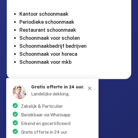
Kantoor schoonmaak
Periodieke schoonmaak
Restaurant schoonmaak
Schoonmaak voor scholen
Schoonmaakbedrijf bedrijven
Schoonmaak voor horeca
Schoonmaak voor mkb
Gratis offerte in 24 uur.
M
Guntersteinweg 377,

2531KA Den Haag
Landelijke dekking.
Zakelijk & Particulier
info@schoonmaaktotaal.nl

Bereikbaar via Whatsapp
Erkend en gecertificeerd
Gratis offerte in 24 uur
085 90 24 24 6
