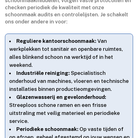
schoonmaakmiddelen, volgen vaste protocollen en
checken periodiek de kwaliteit met onze
schoonmaak audits en controlelijsten.​ Je schakelt
ons onder andere in voor:
Reguliere kantoorschoonmaak:
Van
werkplekken tot sanitair en openbare ruimtes,
alles blinkend schoon na werktijd of in het
weekend.​
Industriële reiniging:
Specialistisch
onderhoud van machines, vloeren en technische
installaties binnen productieomgevingen.​
Glazenwasserij en gevelonderhoud:
Streeploos schone ramen en een frisse
uitstraling met veilig materieel en periodieke
service.​
Periodieke schoonmaak:
Op vaste tijden of
op afroep, geheel afgestemd op jouw wensen en