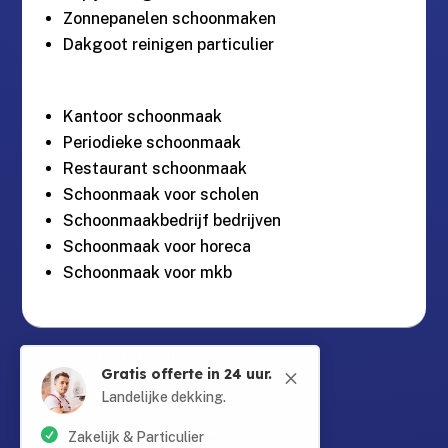
Zonnepanelen schoonmaken
Dakgoot reinigen particulier
Kantoor schoonmaak
Periodieke schoonmaak
Restaurant schoonmaak
Schoonmaak voor scholen
Schoonmaakbedrijf bedrijven
Schoonmaak voor horeca
Schoonmaak voor mkb
Gratis offerte in 24 uur.
Guntersteinweg 377,
M

2531KA Den Haag
Landelijke dekking.
Zakelijk & Particulier
info@schoonmaaktotaal.nl

Bereikbaar via Whatsapp